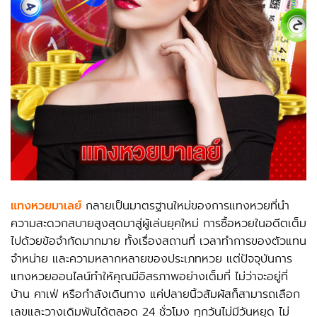
แทงหวยมาเลย์
กลายเป็นมาตรฐานใหม่ของการแทงหวยที่นำ
ความสะดวกสบายสูงสุดมาสู่ผู้เล่นยุคใหม่ การซื้อหวยในอดีตเต็ม
ไปด้วยข้อจำกัดมากมาย ทั้งเรื่องสถานที่ เวลาทำการของตัวแทน
จำหน่าย และความหลากหลายของประเภทหวย แต่ปัจจุบันการ
แทงหวยออนไลน์ทำให้คุณมีอิสรภาพอย่างเต็มที่ ไม่ว่าจะอยู่ที่
บ้าน คาเฟ่ หรือกำลังเดินทาง แค่ปลายนิ้วสัมผัสก็สามารถเลือก
เลขและวางเดิมพันได้ตลอด 24 ชั่วโมง ทุกวันไม่มีวันหยุด ไม่