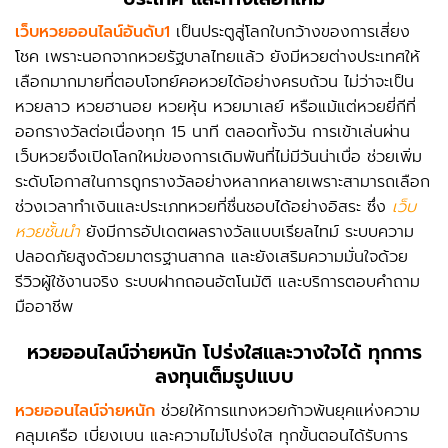
เว็บหวยออนไลน์อันดับ1
เป็นประตูสู่โลกใบกว้างของการเสี่ยง
โชค เพราะนอกจากหวยรัฐบาลไทยแล้ว ยังมีหวยต่างประเทศให้
เลือกมากมายที่ตอบโจทย์คอหวยได้อย่างครบถ้วน ไม่ว่าจะเป็น
หวยลาว หวยฮานอย หวยหุ้น หวยมาเลย์ หรือแม้แต่หวยยี่กีที่
ออกรางวัลต่อเนื่องทุก 15 นาที ตลอดทั้งวัน การเข้าเล่นผ่าน
เว็บหวยจึงเปิดโลกใหม่ของการเดิมพันที่ไม่มีวันน่าเบื่อ ช่วยเพิ่ม
ระดับโอกาสในการถูกรางวัลอย่างหลากหลายเพราะสามารถเลือก
ช่วงเวลาทำเงินและประเภทหวยที่ชื่นชอบได้อย่างอิสระ ซึ่ง
เว็บ
หวยชั้นนำ
ยังมีการอัปเดตผลรางวัลแบบเรียลไทม์ ระบบความ
ปลอดภัยสูงด้วยมาตรฐานสากล และยังเสริมความมั่นใจด้วย
รีวิวผู้ใช้งานจริง ระบบฝากถอนอัตโนมัติ และบริการตอบคำถาม
มืออาชีพ
หวยออนไลน์จ่ายหนัก
โปร่งใสและวางใจได้ ทุกการ
ลงทุนเต็มรูปแบบ
หวยออนไลน์จ่ายหนัก
ช่วยให้การแทงหวยก้าวพ้นยุคแห่งความ
คลุมเครือ เบี่ยงเบน และความไม่โปร่งใส ทุกขั้นตอนได้รับการ