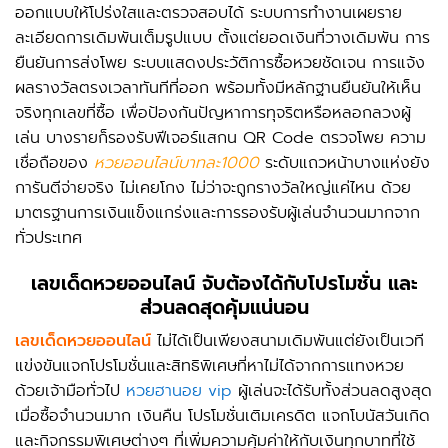
ออกแบบให้โปร่งใสและตรวจสอบได้ ระบบการทำงานเผยราย
ละเอียดการเดิมพันเต็มรูปแบบ ตั้งแต่ยอดเงินที่วางเดิมพัน การ
ยืนยันการส่งโพย ระบบแสดงประวัติการซื้อหวยชัดเจน การแจ้ง
ผลรางวัลตรงเวลาทันทีที่ออก พร้อมทั้งมีหลักฐานยืนยันให้เห็น
จริงทุกเลขที่ซื้อ เพื่อป้องกันปัญหาการทุจริตหรือหลอกลวงผู้
เล่น บางรายก็รองรับฟีเจอร์แสกน QR Code ตรวจโพย ความ
เชื่อถือของ
หวยออนไลน์บาทละ1000
ระดับแถวหน้าบางแห่งยัง
การันตีจ่ายจริง ไม่เคยโกง ไม่ว่าจะถูกรางวัลใหญ่แค่ไหน ด้วย
มาตรฐานการเงินแข็งแกร่งและการรองรับผู้เล่นจำนวนมากจาก
ทั่วประเทศ
เลขเด็ดหวยออนไลน์
จับต้องได้กับโปรโมชั่น และ
ส่วนลดสุดคุ้มแน่นอน
เลขเด็ดหวยออนไลน์
ไม่ได้เป็นเพียงสนามเดิมพันแต่ยังเป็นเวที
แข่งขันแจกโปรโมชั่นและสิทธิพิเศษที่หาไม่ได้จากการแทงหวย
ด้วยเจ้ามือทั่วไป
หวยฮานอย vip
ผู้เล่นจะได้รับทั้งส่วนลดสูงสุด
เมื่อซื้อจำนวนมาก เงินคืน โปรโมชั่นเติมเครดิต แจกโบนัสวันเกิด
และกิจกรรมพิเศษต่างๆ ที่เพิ่มความคุ้มค่าให้กับเงินทุกบาทที่ใช้