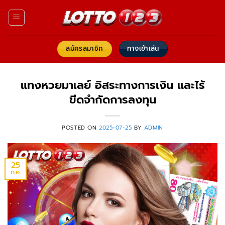
ข้าม
ไป
ยัง
เนื้อหา
สมัครสมาชิก
ทางเข้าเล่น
แทงหวยมาเลย์ อิสระทางการเงิน และไร้
ขีดจำกัดการลงทุน
POSTED ON
2025-07-25
BY
ADMIN
25
ก.ค.