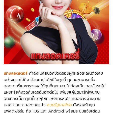
แทงลอตเตอรี่
กำลังเปลี่ยนวิถีชีวิตของผู้ที่หลงใหลในตัวเลข
อย่างคาดไม่ถึง ด้วยเทคโนโลยีในยุคนี้ ทุกคนสามารถซื้อ
ลอตเตอรี่และตรวจผลได้ทุกที่ทุกเวลา ไม่ต้องเสียเวลาขับรถไป
แผงหรือกังวลกับเลขอั้นอีกต่อไป เพียงแค่มีสมาร์ทโฟนกับ
อินเทอร์เน็ต คุณก็เข้าสู่โลกแห่งการลุ้นโชคได้อย่างง่ายดาย
นอกจากความสะดวกแล้ว
หวยรัฐบาลไทย
ยังรองรับทุก
แพลตฟอร์ม ทั้ง IOS และ Android พร้อมระบบแจ้งเตือน