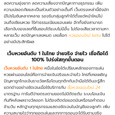
ลดความยุ่งยาก ลดความเสี่ยงจากปัญหาทางธุรกรรม เพิ่ม
ความปลอดภัยและเป็นส่วนตัวอย่างเต็มที่ เว็บตรงเหล่านี้ยังมัก
มีโปรโมชันหลากหลาย รองรับกลุ่มลูกค้าได้ตั้งแต่หน้าใหม่ไป
จนถึงเซียนหวย ไร้ค่าธรรมเนียมแอบแฝง อีกทั้งยังสามารถ
เลือกจับจองเลขที่ชื่นชอบได้แบบไม่มีอั้น ไม่ต้องเสียเวลาตามหา
หลายเว็บ ลดปัญหาเลขหมด เลขล็อก
หวยออนไลน์ lotto
ไปได้
อย่างมีประสิทธิผล
เว็บหวยอันดับ 1 ในไทย
จ่ายจริง จ่ายไว เชื่อถือได้
100% โปร่งใสทุกขั้นตอน
เว็บหวยอันดับ 1 ในไทย
หนึ่งในข้อได้เปรียบหลักของการเล่น
หวยผ่านออนไลน์คือการจ่ายเงินจริงและจ่ายไว ใครที่เคยเผชิญ
ปัญหาถูกโกงเงินรางวัลหรือโดนตุกติกกับเจ้ามือใต้ดินจะรู้สึก
แตกต่างอย่างชัดเจนเมื่อใช้บริการกับ
ซื้อหวยออนไลน์ 24
มาตรฐาน การันตีจ่ายตรงตามยอดไม่มีตัดแต้ม ระบบโอนเงิน
ทันทีหลังผลรางวัลออก ไม่ต้องติดต่อแอดมินหรือรอคำตอบ
ข้ามวัน หลักฐานทุกธุรกรรมแสดงชัดเจนในบัญชีของลูกค้า เพิ่ม
ความสบายใจว่าทุกยอดเล่นและทุกการถอนจะได้รับตามจริง