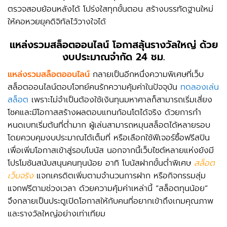
ตรวจสอบย้อนหลังได้ โปร่งใสทุกขั้นตอน สร้างบรรทัดฐานใหม่
ให้คอหวยยุคดิจิทัลไว้วางใจได้
แหล่งรวมสล็อตออนไลน์
โอกาสลุ้นรางวัลใหญ่ ด้วย
งบประมาณจำกัด 24 ชม.
แหล่งรวมสล็อตออนไลน์
กลายเป็นอีกหนึ่งความพิเศษที่เว็บ
สล็อตออนไลน์ตอบโจทย์คนรักความคุ้มค่าในปัจจุบัน
ทดลองเล่น
สล็อต
เพราะไม่จำเป็นต้องใช้เงินทุนมหาศาลก็สามารถเริ่มเสี่ยง
โชคและมีโอกาสสร้างผลตอบแทนก้อนโตได้จริง ด้วยการกำ
หนดเบทเริ่มต้นที่ต่ำมาก ผู้เล่นสามารถหมุนสล็อตได้หลายรอบ
โดยควบคุมงบประมาณได้เต็มที่ หรือเลือกใช้ฟีเจอร์ซื้อฟรีสปิน
เพื่อเพิ่มโอกาสเข้าสู่รอบโบนัส นอกจากนี้เว็บไซต์หลายแห่งยังมี
โปรโมชันสนับสนุนคนทุนน้อย อาทิ โบนัสฝากขั้นต่ำพิเศษ
สล็อต
เว็บจริง
แจกเครดิตเพิ่มตามจำนวนการฝาก หรือกิจกรรมสุ่ม
แจกฟรีตามช่วงเวลา ด้วยความคุ้มค่าเหล่านี้ “สล็อตทุนน้อย”
จึงกลายเป็นประตูเปิดโอกาสให้กับคนที่อยากเข้าถึงเกมคุณภาพ
และรางวัลใหญ่อย่างเท่าเทียม