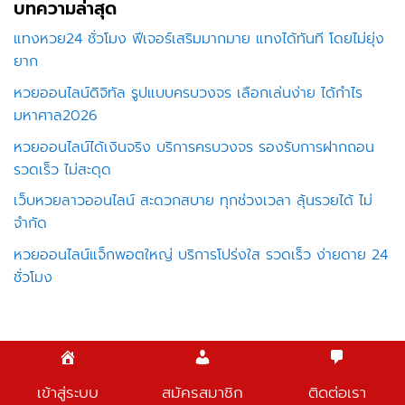
บทความล่าสุด
แทงหวย24 ชั่วโมง ฟีเจอร์เสริมมากมาย แทงได้ทันที โดยไม่ยุ่ง
ยาก
หวยออนไลน์ดิจิทัล รูปแบบครบวงจร เลือกเล่นง่าย ได้กำไร
มหาศาล2026
หวยออนไลน์ได้เงินจริง บริการครบวงจร รองรับการฝากถอน
รวดเร็ว ไม่สะดุด
เว็บหวยลาวออนไลน์ สะดวกสบาย ทุกช่วงเวลา ลุ้นรวยได้ ไม่
จำกัด
หวยออนไลน์แจ็กพอตใหญ่ บริการโปร่งใส รวดเร็ว ง่ายดาย 24
ชั่วโมง
Copyright 2026 ©
lotto123
เข้าสู่ระบบ
สมัครสมาชิก
ติดต่อเรา