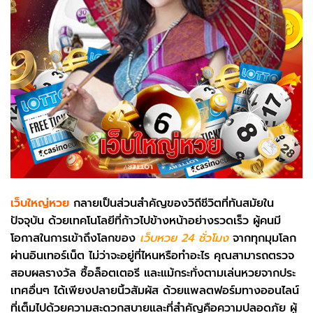
เว็บใหญ่หวย
กลายเป็นส่วนสำคัญของวิถีชีวิตที่ทันสมัยใน
ปัจจุบัน ด้วยเทคโนโลยีที่ก้าวไปข้างหน้าอย่างรวดเร็ว ผู้คนมี
โอกาสในการเข้าถึงโลกของ
เว็บหวย 24 ชั่วโมง
จากทุกมุมโลก
ผ่านอินเทอร์เน็ต ไม่ว่าจะอยู่ที่ไหนหรือทำอะไร คุณสามารถตรวจ
สอบผลรางวัล ซื้อล็อตเตอรี และแม้กระทั่งตามเล่นหวยจากประ
เทศอื่นๆ ได้เพียงปลายนิ้วสัมผัส ด้วยแพลตฟอร์มทางออนไลน์
ที่เต็มไปด้วยความสะดวกสบายและที่สำคัญคือความปลอดภัย ผู้