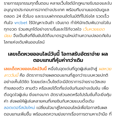
รายการธุรกรรมทุกขึ้นตอน หลายเว็บไซต์มีกฎหมายรับรองและใบ
อนุญาตประกอบการจากต่างประเทศ พร้อมทีมงานแอดมินดูแล
ตลอด 24 ชั่วโมง และระบบฝากถอนอัตโนมัติที่โปร่งใส รวดเร็ว
ทันใจ
vrcbet
ไร้ปัญหาเงินช้า เงินขาด ทำให้นักเดิมพันวางใจใน
ทุกงวด ร่วมสนุกได้อย่างราบรื่นและไร้กังวลใจ
เว็บหวยยอด
นิยม
จึงเป็นสิ่งที่ยืนยันได้ถึงมาตรฐานใหม่ด้านความปลอดภัยใน
โลกแห่งเดิมพันออนไลน์
เลขเด็ดหวยออนไลน์วันนี้
โอกาสรับอัตราจ่าย ผล
ตอบแทนที่คุ้มค่ากว่าเดิม
เลขเด็ดหวยออนไลน์วันนี้
หนึ่งในจุดเด่นที่ดูดผู้เล่นเข้าสู่
ผลหวย
ลาววันนี้
คือ อัตราการจ่ายผลตอบแทนที่สูงกว่าระบบหวยปกติ
อย่างเห็นได้ชัด โดยแต่ละเว็บไซต์จะมีอัตราการจ่ายรางวัลเลข
ท้ายสองตัว สามตัว หรือเลขโต๊ดที่แข่งขันกันอย่างเข้มข้น เพื่อ
ดึงดูดใจผู้เล่น ยิ่งแทงมาก อัตราส่วนลดหรือโปรโมชั่นก็จะยิ่งคุ้ม
ค่า ส่งผลให้ผู้เล่นหลายคนที่เคยชินกับหวยแบบดั้งเดิม
ลอตเตอรี่สมัยใหม่
เปลี่ยนใจมาสู่โลกออนไลน์เพื่อโอกาสรับผล
ตอบแทนเพิ่มขึ้น พร้อมลดความยุ่งยากเรื่องการตามหาเจ้ามือ ที่