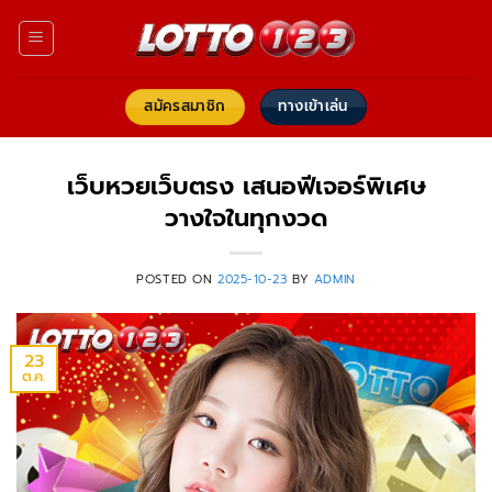
ข้าม
ไป
ยัง
เนื้อหา
สมัครสมาชิก
ทางเข้าเล่น
เว็บหวยเว็บตรง เสนอฟีเจอร์พิเศษ
วางใจในทุกงวด
POSTED ON
2025-10-23
BY
ADMIN
23
ต.ค.