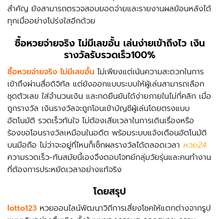
สำคัญ ยังสามารถตรวจสอบยอดจ่ายและรายงานผลย้อนหลังได้
ทุกเมื่ออย่างโปร่งใสอีกด้วย
ซื้อหวยจ่ายจริง ไม่มีเลขอั้น
เล่นง่ายเข้าถึงไว เงิน
รางวัลรับรวดเร็ว100%
ซื้อหวยจ่ายจริง ไม่มีเลขอั้น
ไม่เพียงแต่เน้นความสะดวกในการ
เข้าถึงผ่านสื่อดิจิทัล แต่ยังออกแบบระบบให้ผู้เล่นสามารถเลือก
ชุดตัวเลข ใส่จำนวนเงิน และกดยืนยันได้ง่ายภายในไม่กี่คลิก เมื่อ
ถูกรางวัล เงินรางวัลจะถูกโอนเข้าบัญชีผู้เล่นโดยตรงแบบ
อัตโนมัติ รวดเร็วทันใจ ไม่ต้องเสียเวลาในการเดินเรื่องหรือ
ร้องขอโอนรางวัลเหมือนในอดีต พร้อมระบบแจ้งเตือนอัตโนมัติ
บนมือถือ ไม่ว่าจะอยู่ที่ไหนก็เช็กผลรางวัลได้ตลอดเวลา
หวย24
ความรวดเร็ว-ทันสมัยนี้เองจึงตอบโจทย์กลุ่มวัยรุ่นและคนทำงาน
ที่ต้องการประหยัดเวลาอย่างแท้จริง
โดยสรุป
lotto123
หวยออนไลน์พัฒนาวิถีการเสี่ยงโชคให้แตกต่างจากรูป