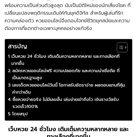
พร้อมความเป็นส่วนตัวสูงสุด นับเป็นมิติใหม่ของนักเสี่ยงโชค ที่
เปลี่ยนแปลงพฤติกรรมเดิมให้ทันยุคดิจิทัล สำหรับผู้เล่นที่รัก
ความคล่องตัว หวยออนไลน์จึงตอบโจทย์ชีวิตยุคสมัยและความ
ต้องการที่แตกต่างเฉพาะบุคคลอย่างแท้จริง
สารบัญ
เว็บหวย 24 ชั่วโมง เติมเต็มความหลากหลาย และทางเลือกที่
มากขึ้น
สมัครหวยออนไลน์ฟรี ความปลอดภัย และความน่าเชื่อถือ ที่
เป็นมาตรฐานสูง
เลขเด็ดหวยออนไลน์วันนี้ โอกาสรับอัตราจ่าย ผลตอบแทนที่คุ้ม
ค่ากว่าเดิม
ซื้อหวยจ่ายจริง ไม่มีเลขอั้น เล่นง่ายเข้าถึงไว เงินรางวัลรับ
รวดเร็ว100%
โดยสรุป
เว็บหวย 24 ชั่วโมง
เติมเต็มความหลากหลาย และ
ทางเลือกที่มากขึ้น