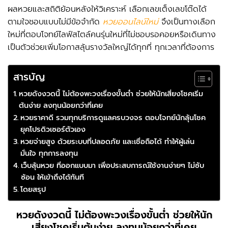
ผลหวยและสถิติย้อนหลังให้วิเคราะห์ เลือกเลขเต็งเลขโต๊ดได้
ตามใจชอบแบบไม่มีข้อจำกัด
หวยออนไลน์ใหม่
จึงเป็นทางเลือก
ใหม่ที่ตอบโจทย์ไลฟ์สไตล์คนรุ่นใหม่ที่ไม่ชอบรอคอยหรือเดินทาง
เป็นตัวช่วยเพิ่มโอกาสลุ้นรางวัลใหญ่ได้ทุกที่ ทุกเวลาที่ต้องการ
สารบัญ
หวยดังงวดนี้ ไม่ต้องพะวงเรื่องขั้นต่ำ ช่วยให้นักเสี่ยงโชคเริ่ม
ต้นง่าย ลงทุนน้อยกว่าที่เคย
หวยราคาดี รวมทุกบริการดูแลครบวงจร ตอบโจทย์นักลุ้นโชค
ยุคโปรดิวเซอร์ตัวเอง
หวยจ่ายสูง ด้วยระบบที่ปลอดภัย และเชื่อถือได้ ทำให้ผู้เล่น
มั่นใจ ทุกการลงทุน
เว็บลุ้นหวย ที่ออกแบบมา เพื่อประสบการณ์ใช้งานง่ายๆ ไม่ซับ
ซ้อน ให้เข้าถึงได้ทันที
โดยสรุป
หวยดังงวดนี้
ไม่ต้องพะวงเรื่องขั้นต่ำ ช่วยให้นัก
เสี่ยงโชคเริ่มต้นง่าย ลงทุนน้อยกว่าที่เคย