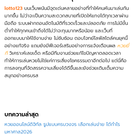
lotto123
บนเว็บพนันมีจุดเด่นหลายอย่างที่ทำให้คนหันมาเล่นกัน
มากขึ้น ไม่ว่าจะเป็นความสะดวกสบายที่เปิดให้แทงได้ทุกเวลาผ่าน
มือถือ ระบบฝากถอนอัตโนมัติที่รวดเร็วและปลอดภัย การไม่มีขั้น
ต่ำทำให้ทุกคนเข้าถึงได้ไม่ว่าจะทุนมากหรือน้อย และเว็บที่
ออกแบบมาให้ใช้งานง่าย ไม่ซับซ้อน ตอบโจทย์ไลฟ์สไตล์คนยุคนี้
อย่างแท้จริง แถมยังมีฟีเจอร์เสริมอย่างการแจ้งเตือนผล
หวยยี่
กี
วิเคราะห์เลขเด็ด หรือมีทีมงานช่วยแก้ไขปัญหาตลอดเวลา
ทำให้การเล่นหวยไม่ใช่แค่การเสี่ยงโชคธรรมดาอีกต่อไป แต่นี่คือ
การลงทุนที่จัดสรรความเสี่ยงได้ดีขึ้นและยังช่วยเติมเต็มความ
สนุกอย่างครบรส
บทความล่าสุด
หวยออนไลน์ดิจิทัล รูปแบบครบวงจร เลือกเล่นง่าย ได้กำไร
มหาศาล2026