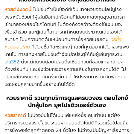
หวยดังงวดนี้
ไม่มีขั้นต่ำเป็นข้อดีที่เว็บแทงหวยออนไลน์ชูโรง
เพราะมันช่วยให้ผู้เล่นมือใหม่หรือคนที่ไม่อยากลงทุนสูงสามารถ
เข้ามาลองเสี่ยงโชคได้ทันที ไม่ต้องกังวลว่าจะต้องใช้เงินเยอะ
เพื่อเข้าร่วม และผู้เล่นก็สามารถกำหนดงบประมาณเล่นเองได้
สบายๆ ไม่มีความกดดันเหมือนกับการซื้อหวยแบบเดิม
วิธีซื้อ
หวยออนไลน์
ที่ต้องซื้อทีละชุดใหญ่ เลขที่คุณอยากได้อาจจะแพง
เกินไป การแทงหวยไม่มีขั้นต่ำจึงเปิดประตูให้กับผู้เล่นทุกระดับ
ufa352
ตั้งแต่คนงบน้อยไปจนถึงเซียนหวยที่ชอบแทงหลายๆ
ตัวพร้อมกัน และยังช่วยกระจายความเสี่ยงในการลงทุนได้ดี ไม่
ต้องเสี่ยงหมดหน้าตักครั้งเดียว ทำให้ประสบการณ์เดิมพันสนุก
และผ่อนคลายมากขึ้นอย่างเห็นได้ชัด
หวยราคาดี
รวมทุกบริการดูแลครบวงจร ตอบโจทย์
นักลุ้นโชค ยุคโปรดิวเซอร์ตัวเอง
หวยราคาดี
ในปัจจุบันไม่ได้เป็นแค่แหล่งซื้อเลขเท่านั้น แต่ยัง
บริการครบวงจร ตั้งแต่ระบบฝากถอนอัตโนมัติที่รวดเร็วไปจนถึง
การซัพพอร์ตลูกค้าตลอด 24 ชั่วโมง ไม่ว่าจะเป็นปัญหาเรื่องการ