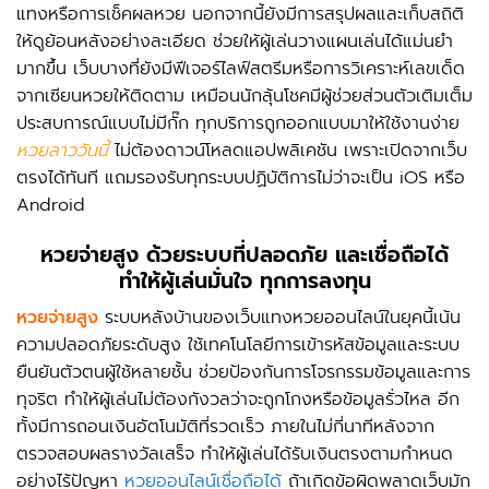
แทงหรือการเช็คผลหวย นอกจากนี้ยังมีการสรุปผลและเก็บสถิติ
ให้ดูย้อนหลังอย่างละเอียด ช่วยให้ผู้เล่นวางแผนเล่นได้แม่นยำ
มากขึ้น เว็บบางที่ยังมีฟีเจอร์ไลฟ์สตรีมหรือการวิเคราะห์เลขเด็ด
จากเซียนหวยให้ติดตาม เหมือนนักลุ้นโชคมีผู้ช่วยส่วนตัวเติมเต็ม
ประสบการณ์แบบไม่มีกั๊ก ทุกบริการถูกออกแบบมาให้ใช้งานง่าย
หวยลาววันนี้
ไม่ต้องดาวน์โหลดแอปพลิเคชัน เพราะเปิดจากเว็บ
ตรงได้ทันที แถมรองรับทุกระบบปฏิบัติการไม่ว่าจะเป็น iOS หรือ
Android
หวยจ่ายสูง
ด้วยระบบที่ปลอดภัย และเชื่อถือได้
ทำให้ผู้เล่นมั่นใจ ทุกการลงทุน
หวยจ่ายสูง
ระบบหลังบ้านของเว็บแทงหวยออนไลน์ในยุคนี้เน้น
ความปลอดภัยระดับสูง ใช้เทคโนโลยีการเข้ารหัสข้อมูลและระบบ
ยืนยันตัวตนผู้ใช้หลายชั้น ช่วยป้องกันการโจรกรรมข้อมูลและการ
ทุจริต ทำให้ผู้เล่นไม่ต้องกังวลว่าจะถูกโกงหรือข้อมูลรั่วไหล อีก
ทั้งมีการถอนเงินอัตโนมัติที่รวดเร็ว ภายในไม่กี่นาทีหลังจาก
ตรวจสอบผลรางวัลเสร็จ ทำให้ผู้เล่นได้รับเงินตรงตามกำหนด
อย่างไร้ปัญหา
หวยออนไลน์เชื่อถือได้
ถ้าเกิดข้อผิดพลาดเว็บมัก