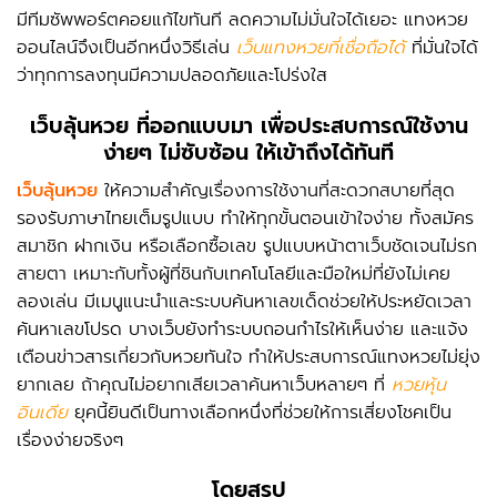
มีทีมซัพพอร์ตคอยแก้ไขทันที ลดความไม่มั่นใจได้เยอะ แทงหวย
ออนไลน์จึงเป็นอีกหนึ่งวิธีเล่น
เว็บแทงหวยที่เชื่อถือได้
ที่มั่นใจได้
ว่าทุกการลงทุนมีความปลอดภัยและโปร่งใส
เว็บลุ้นหวย
ที่ออกแบบมา เพื่อประสบการณ์ใช้งาน
ง่ายๆ ไม่ซับซ้อน ให้เข้าถึงได้ทันที
เว็บลุ้นหวย
ให้ความสำคัญเรื่องการใช้งานที่สะดวกสบายที่สุด
รองรับภาษาไทยเต็มรูปแบบ ทำให้ทุกขั้นตอนเข้าใจง่าย ทั้งสมัคร
สมาชิก ฝากเงิน หรือเลือกซื้อเลข รูปแบบหน้าตาเว็บชัดเจนไม่รก
สายตา เหมาะกับทั้งผู้ที่ชินกับเทคโนโลยีและมือใหม่ที่ยังไม่เคย
ลองเล่น มีเมนูแนะนำและระบบค้นหาเลขเด็ดช่วยให้ประหยัดเวลา
ค้นหาเลขโปรด บางเว็บยังทำระบบถอนกำไรให้เห็นง่าย และแจ้ง
เตือนข่าวสารเกี่ยวกับหวยทันใจ ทำให้ประสบการณ์แทงหวยไม่ยุ่ง
ยากเลย ถ้าคุณไม่อยากเสียเวลาค้นหาเว็บหลายๆ ที่
หวยหุ้น
อินเดีย
ยุคนี้ยินดีเป็นทางเลือกหนึ่งที่ช่วยให้การเสี่ยงโชคเป็น
เรื่องง่ายจริงๆ
โดยสรุป