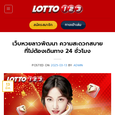
ข้าม
ไป
ยัง
เนื้อหา
สมัครสมาชิก
ทางเข้าเล่น
เว็บหวยลาวพัฒนา ความสะดวกสบาย
ที่ไม่ต้องเดินทาง 24 ชั่วโมง
POSTED ON
2025-03-13
BY
ADMIN
13
มี.ค.