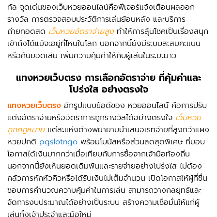
ทัล จุดเด่นของเว็บหวยออนไลน์คือฟีเจอร์แจ้งเตือนผลออก
รางวัล การตรวจสอบประวัติการเล่นย้อนหลัง และบริการ
ถ่ายทอดสด
เว็บหวยอัตราจ่ายสูง
ทำให้การลุ้นโชคเป็นเรื่องสนุก
เข้าถึงได้แม้จะอยู่ที่ไหนในโลก นอกจากนี้ยังมีระบบสะสมคะแนน
หรือคืนยอดเสีย เพิ่มความคุ้มค่าให้กับผู้เล่นในระยะยาว
แทงหวยเว็บตรง
การเลือกอัตราจ่าย ที่คุ้มค่าและ
โปร่งใส อย่างตรงใจ
แทงหวยเว็บตรง
อีกรูปแบบข้อดีของ หวยออนไลน์ คือการปรับ
แต่งอัตราจ่ายหรืออัตราการถูกรางวัลได้อย่างตรงใจ
เว็บหวย
ถูกกฎหมาย
แต่ละแห่งต่างพยายามนำเสนอเรทจ่ายที่สูงกว่าแผง
หวยปกติ
pgslotngo
พร้อมโบนัสหรือส่วนลดสุดพิเศษ ที่มอบ
โอกาสได้เงินมากกว่าเมื่อเทียบกับการซื้อจากเจ้ามือท้องถิ่น
นอกจากนี้ยังเห็นยอดเดิมพันและรายจ่ายอย่างโปร่งใส ไม่ต้อง
กลัวการหักหัวคิวหรือได้รับเงินไม่เต็มจำนวน เปิดโอกาสให้ผู้ที่ชื่น
ชอบการคำนวณความคุ้มค่าในการเล่น สามารถวางกลยุทธ์และ
จัดการงบประมาณได้อย่างเป็นระบบ สร้างความเชื่อมั่นให้แก่ผู้
เล่นทั้งเจ้าประจำและมือใหม่