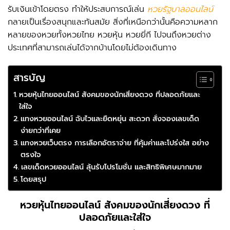
รับเงินเข้าโดยตรง ทำให้ประสบการณ์เล่น
หวยรัฐบาลออนไลน์
กลายเป็นเรื่องสนุกและทันสมัย สิ่งที่เหนือกว่านั้นคือความหลาก
หลายของหวยทั้งหวยไทย หวยหุ้น หวยยี่กี ไปจนถึงหวยต่าง
ประเทศที่สามารถเล่นได้จากบ้านโดยไม่ต้องเดินทาง
สารบัญ
หวยหุ้นไทยออนไลน์ สังคมของนักเสี่ยงดวง ที่ปลอดภัยและ
ใส่ใจ
แทงหวยออนไลน์ ฉับไวและยืดหยุ่น สะดวก สั่งจองเลขเด็ด
ง่ายกว่าที่เคย
แทงหวยเว็บตรง การเลือกอัตราจ่าย ที่คุ้มค่าและโปร่งใส อย่าง
ตรงใจ
เลขเด็ดหวยออนไลน์ ลุ้นรับโปรโมชั่น และสิทธิพิเศษมากมาย
โดยสรุป
หวยหุ้นไทยออนไลน์
สังคมของนักเสี่ยงดวง ที่
ปลอดภัยและใส่ใจ