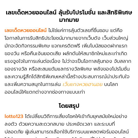
เลขเด็ดหวยออนไลน์
ลุ้นรับโปรโมชั่น และสิทธิพิเศษ
มากมาย
เลขเด็ดหวยออนไลน์
ไม่ใช่แค่การลุ้นตัวเลขที่ชื่นชอบ แต่คือ
โอกาสในการรับสิทธิประโยชน์มากมายจากเว็บดัง เว็บส่วนใหญ่
มักจะจัดกิจกรรมพิเศษ แจกเครดิตฟรี เพิ่มโบนัสยอดฝากแรก
ของวัน หรือคืนเงินยอดเสีย ผลักดันให้สมาชิกใหม่และเก่าเกิด
แรงจูงใจในการเล่นต่อเนื่อง ไม่ว่าจะเป็นโอกาสลุ้นทอง จับสลาก
ของรางวัล หรือสะสมแต้มแลกรางวัลพิเศษ พลังของโปรโมชั่น
และความรู้สึกได้สิทธิพิเศษเหล่านี้สร้างประสบการณ์น่าประทับใจ
และเพิ่มความสนุกในการเล่น
เว็บแทงหวยฮานอย
บนโลก
ออนไลน์ให้แตกต่างจากช่องทางแบบเก่า
โดยสรุป
lotto123
ได้เปลี่ยนวิถีการเสี่ยงโชคให้เข้ากับยุคสมัยใหม่อย่าง
ลงตัว ด้วยความสะดวกสบาย ประหยัดเวลา และระบบที่
ปลอดภัย ผู้เล่นสามารถเลือกใช้บริการบนแพลตฟอร์มออนไลน์