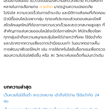
มิติอย่างสิ้นเชิง ไม่ว่าจะเป็นเรื่องความสะดวกสบาย ความหลาก
หลายในการเลือกแทง
หวยไทย
มาตรฐานความปลอดภัย
โปร่งใส ความรวดเร็วในการชำระเงิน และมิติทางสังคมที่เกิดคอม
มิวนิตี้ออนไลน์เฉพาะกลุ่ม ทุกองค์ประกอบล้วนตอบสนองไลฟ์
สไตล์คนยุคใหม่ที่ต้องการความรวดเร็วและสะดวกสบายสูงสุด ที่
สำคัญการเล่นหวยออนไลน์ยังเปิดโอกาสใหม่ๆ ให้นักเสี่ยงโชค
ทุกกลุ่มเข้าถึงความสนุกและลุ้นโชคได้ง่ายกว่าที่เคย ไร้ข้อจำกัด
และปราศจากความเสี่ยงจากเจ้ามือแบบเก่า ในอนาคตอาจเห็น
การพัฒนาฟีเจอร์ใหม่ๆ เช่น การใช้เทคโนโลยีบล็อกเชนเพื่อตรวจ
สอบความโปร่งใสยิ่งขึ้น หรือ AI วิเคราะห์เลขเด็ดที่แม่นกว่าเดิม
บทความล่าสุด
เว็บหวยไม่มีขั้นต่ำ สะดวกสบาย เข้าถึงได้ง่าย ไร้ข้อจำกัด 24
ชม.