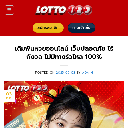
ข้าม
ไป
ยัง
เนื้อหา
สมัครสมาชิก
ทางเข้าเล่น
เดิมพันหวยออนไลน์ เว็บปลอดภัย ไร้
กังวล ไม่มีทางรั่วไหล 100%
POSTED ON
2025-07-03
BY
ADMIN
03
ก.ค.