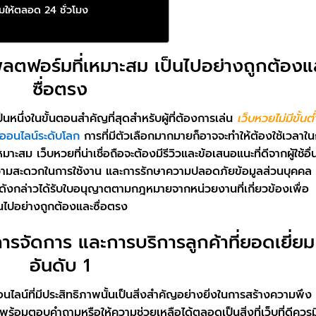
มให้ตลอด 24 ชั่วโมง
ตฟอร์มที่เหมาะสม เป็นไปอย่างถูกต้องแ
ซื่อตรง
เป็นหนึ่งในขั้นตอนสำคัญที่สุดสำหรับผู้ที่ต้องการเล่น
เว็บหวยไม่มีขั้นต่
ออนไลน์ระดับโลก
การที่มีตัวเลือกมากมายก็อาจจะทำให้ต้องใช้เวลาใ
าะสม เว็บหวยที่น่าเชื่อถือจะต้องมีรีวิวและข้อเสนอแนะที่ดีจากผู้ใช้อื่
น ความสะดวกในการใช้งาน และการรักษาความปลอดภัยข้อมูลส่วนบุคคล
ดังกล่าวได้รับใบอนุญาตตามกฎหมายจากหน่วยงานที่เกี่ยวข้องเพื่อ
นไปอย่างถูกต้องและซื่อตรง
รจัดการ และการบริการลูกค้าที่ยอดเยี่ยม
อันดับ 1
ลน์ที่มีประสิทธิภาพนั้นเป็นสิ่งสำคัญอย่างยิ่งในการสร้างความพึง
และพร้อมตอบคำถามหรือให้ความช่วยเหลือได้ตลอดเป็นสิ่งที่เว็บที่ดีควรม