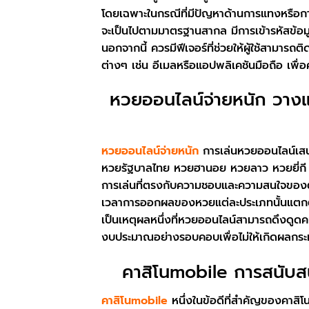
โดยเฉพาะในกรณีที่มีปัญหาด้านการแทงหรื
จะเป็นไปตามมาตรฐานสากล มีการเข้ารหัสข้อม
นอกจากนี้ ควรมีฟีเจอร์ที่ช่วยให้ผู้ใช้สา
ต่างๆ เช่น อีเมลหรือแอปพลิเคชันมือถือ เพื่อ
หวยออนไลน์จ่ายหนัก
วางแ
หวยออนไลน์จ่ายหนัก
การเล่นหวยออนไลน์เส
หวยรัฐบาลไทย หวยฮานอย หวยลาว หวยยี่กี แล
การเล่นที่ตรงกับความชอบและความสนใจของตนเ
เวลาการออกผลของหวยแต่ละประเภทนั้นแตกต่างก
เป็นเหตุผลหนึ่งที่หวยออนไลน์สามารถดึงดูดคน
งบประมาณอย่างรอบคอบเพื่อไม่ให้เกิดผลกระท
คาสิโนmobile
การสนับสน
คาสิโนmobile
หนึ่งในข้อดีที่สำคัญของคาสิ