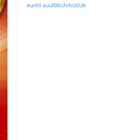
สนุกได้ แบบไร้ขีดจำกัด2026