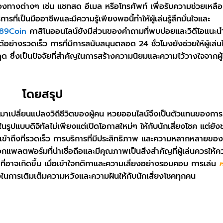
ช่องทางต่างๆ เช่น แชทสด อีเมล หรือโทรศัพท์ เพื่อรับความช่วยเหลือ
การที่เป็นมืออาชีพและมีความรู้เพียงพอนี้ทำให้ผู้เล่นรู้สึกมั่นใจและ
89Coin
คาสิโนออนไลน์ยังมีส่วนของคำถามที่พบบ่อยและวิดีโอแนะน
ด้อย่างรวดเร็ว การที่มีการสนับสนุนตลอด 24 ชั่วโมงยังช่วยให้ผู้เล่นไ
ดุด ซึ่งเป็นปัจจัยที่สำคัญในการสร้างความนิยมและความไว้วางใจจากผู้
โดยสรุป
ข้ามาเปลี่ยนแปลงวิถีชีวิตของผู้คน หวยออนไลน์จึงเป็นตัวแทนของการ
นรูปแบบดิจิทัลไม่เพียงแต่เปิดโอกาสใหม่ๆ ให้กับนักเสี่ยงโชค แต่ยัง
รเข้าถึงที่รวดเร็ว การบริการที่มีประสิทธิภาพ และความหลากหลายของ
พลตฟอร์มที่น่าเชื่อถือและมีคุณภาพเป็นสิ่งสำคัญที่ผู้เล่นควรให้ค
ี่อาจเกิดขึ้น เมื่อเข้าใจกติกาและความเสี่ยงอย่างรอบคอบ การเล่น
งในการเติมเต็มความหวังและความฝันให้กับนักเสี่ยงโชคทุกคน