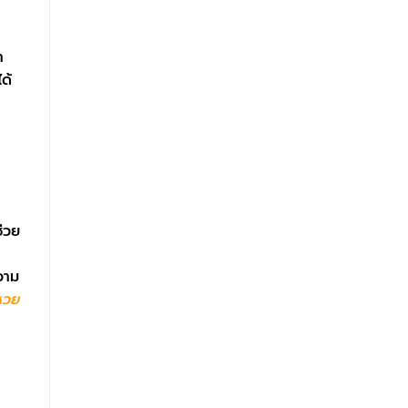
ำ
ด้
ช่วย
วาม
หวย