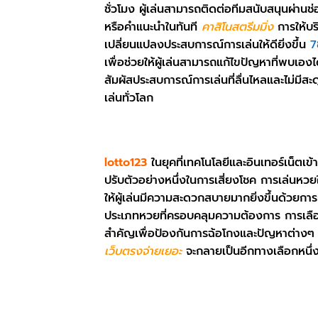
ชั่วโมง ผู้เล่นสามารถติดต่อทีมสนับสนุนผ่าน
หรือคำแนะนำในทันที
คาสิโนสตรีมมิ่ง
การให้บริ
เปลี่ยนแปลงประสบการณ์การเล่นให้ดียิ่งขึ้น
7
เพื่อช่วยให้ผู้เล่นสามารถแก้ไขปัญหาที่พบเองไ
สัมผัสประสบการณ์การเล่นที่ลื่นไหลและไม่มีสะ
เล่นทั่วโลก
lotto123
ในยุคที่เทคโนโลยีและอินเทอร์เน็ตเ
ปรับตัวอย่างหนึ่งในการเสี่ยงโชค การเล่นหวยใ
ให้ผู้เล่นมีความสะดวกสบายมากยิ่งขึ้นด้วยกา
ประเภทหวยที่ครอบคลุมความต้องการ การเลือกแ
สำคัญเพื่อป้องกันการฉ้อโกงและปัญหาต่างๆ ท
เว็บตรงจ่ายเยอะ
จะกลายเป็นอีกทางเลือกหนึ่