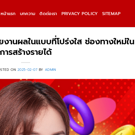
หน้าแรก
บทความ
ติดต่อเรา
PRIVACY POLICY
SITEMAP
งานผลในแบบที่โปร่งใส ช่องทางใหม่ใน
การสร้างรายได้
OSTED ON
2025-02-07
BY
ADMIN