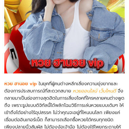
หวย ฮานอย vip
ในยุคที่ผู้คนต่างหลีกเลี่ยงความยุ่งยากและ
ต้องการประสบการณ์ที่สะดวกสบาย
หวยออนไลน์ เว็บไหนดี
จึง
กลายมาเป็นช่องทางสุดฮิตในการเสี่ยงโชคที่ใครหลายคนต่างพูด
ถึง เพราะรูปแบบดิจิทัลนี้ได้พลิกโฉมวิธีการเล่นหวยแบบเดิมๆ ให้
เข้าถึงได้อย่างไร้อุปสรรค ไม่ว่าคุณจะอยู่ที่ไหนบนโลก เพียงแค่
เชื่อมต่ออินเทอร์เน็ต ก็สามารถเลือกซื้อหวยได้ครบทุกชนิด
เพียงปลายนิ้วสัมผัส ไม่ต้องง้อเจ้ามือ ไม่ต้องใช้โพยกระดาษให้