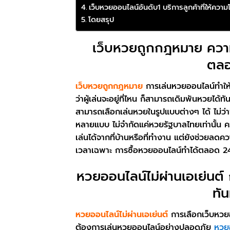
เว็บหวยออนไลน์อันดับ1 บริการลูกค้าที่ให้ความ
โดยสรุป
เว็บหวยถูกกฎหมาย
ควา
ตลอ
เว็บหวยถูกกฎหมาย
การเล่นหวยออนไลน์ทำให้ผ
ว่าผู้เล่นจะอยู่ที่ไหน ก็สามารถเดิมพันหวยได
สามารถเลือกเล่นหวยในรูปแบบต่างๆ ได้ ไม่ว่
หลายแบบ ไม่จำกัดแค่หวยรัฐบาลไทยเท่านั้
เล่นได้จากที่บ้านหรือที่ทำงาน แต่ยังช่วยลด
เวลาเฉพาะ การซื้อหวยออนไลน์ทำได้ตลอด 24 ช
หวยออนไลน์ไม่ผ่านเอเย่นต์
ทั
หวยออนไลน์ไม่ผ่านเอเย่นต์
การเลือกเว็บหวยออ
ต้องการเล่นหวยออนไลน์อย่างปลอดภัย
หวยอ