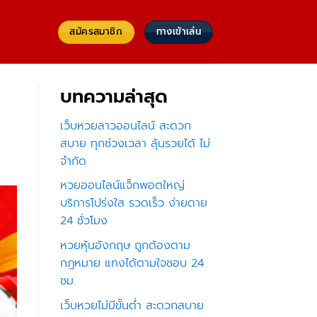
สมัครสมาชิก
ทางเข้าเล่น
บทความล่าสุด
เว็บหวยลาวออนไลน์ สะดวก
สบาย ทุกช่วงเวลา ลุ้นรวยได้ ไม่
จำกัด
หวยออนไลน์แจ็กพอตใหญ่
บริการโปร่งใส รวดเร็ว ง่ายดาย
24 ชั่วโมง
หวยหุ้นอังกฤษ ถูกต้องตาม
กฎหมาย แทงได้ตามใจชอบ 24
ชม.
เว็บหวยไม่มีขั้นต่ำ สะดวกสบาย