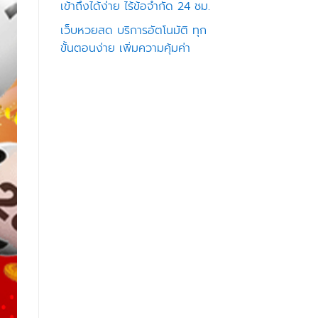
เข้าถึงได้ง่าย ไร้ข้อจำกัด 24 ชม.
เว็บหวยสด บริการอัตโนมัติ ทุก
ขั้นตอนง่าย เพิ่มความคุ้มค่า