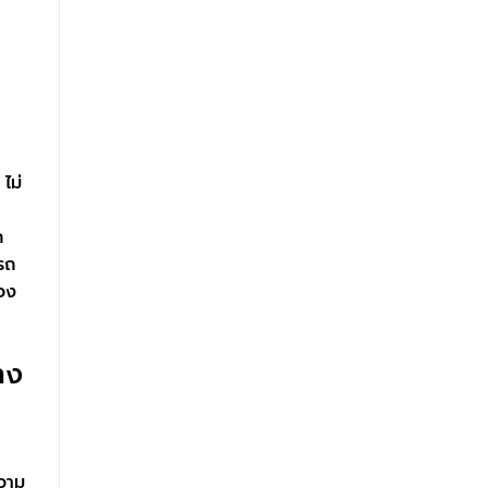
ไม่
ก
รถ
่วง
าง
ความ