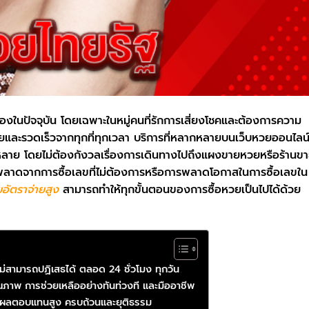
นื่องในปัจจุบัน โดยเฉพาะในหมู่คนที่รักการเสี่ยงโชคและต้องการความ
ายและรวดเร็วจากทุกที่ทุกเวลา บริการที่หลากหลายบนเว็บหวยออนไลน
ากหลาย โดยไม่ต้องกังวลเรื่องการเดินทางไปถึงแผงขายหวยหรือร้านข
ดพลาดจากการซื้อเลขที่ไม่ต้องการหรือการพลาดโอกาสในการซื้อเลขใน
ยอัตราจ่ายสูง
สามารถทำให้ทุกขั้นตอนของการซื้อหวยเป็นไปได้ด้วย
ม่สามารถปฏิเสธได้ ตลอด 24 ชั่วโมง ทุกวัน
คุณภาพ การช่วยเหลืออย่างทันท่วงที และมืออาชีพ
และผลตอบแทนสูง ครบถ้วนและยุติธรรม