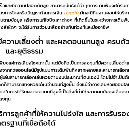
ร็วและมีความปลอดภัยสูง สามารถมั่นใจได้ว่าทุกการเดิมพันจะได้รับก
เรื่องการโกงหรือปัญหาด้านการเงิน
หวยดัง
มักจะมีทีมงานคอยให้บริก
ถามข้อมูล หรือการแก้ไขปัญหาต่างๆ ที่เกิดขึ้นในระหว่างการเดิมพัน 
สงสัยใดๆ จะได้รับการช่วยเหลืออย่างทันท่วงทีและมืออาชีพ
่มีความเสี่ยงต่ำ และผลตอบแทนสูง ครบถ้
และยุติธรรม
ียงแค่การเสี่ยงโชคเท่านั้น แต่ยังถือเป็นการลงทุนที่มีความเสี่ยงต่ำเม
ื่องจากหวยออนไลน์มีรูปแบบการเดิมพันที่หลากหลายและสามารถเลือก
 ผู้เล่นสามารถเลือกเล่นหวยตามงบประมาณที่ตนเองมี โดยไม่จำเป็นต
ก็สามารถแทงหวยได้ในจำนวนที่สูงขึ้น ถึงแม้ว่าการเล่นหวยออนไลน
าสในการได้รับผลตอบแทนที่สูงก็เป็นสิ่งที่ทำให้หลายคนยังคงเลือกก
ลงทุน
ารลูกค้าที่ให้
ความโปร่งใส และการรับรอ
ตรฐานที่เชื่อถือได้