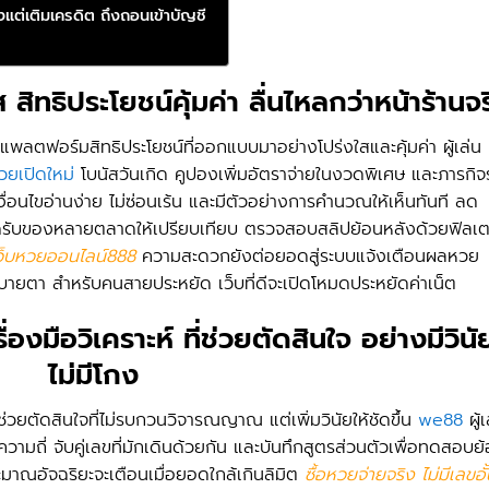
้งแต่เติมเครดิต ถึงถอนเข้าบัญชี
 สิทธิประโยชน์คุ้มค่า ลื่นไหลกว่าหน้าร้านจ
ป็นแพลตฟอร์มสิทธิประโยชน์ที่ออกแบบมาอย่างโปร่งใสและคุ้มค่า ผู้เล่น
วยเปิดใหม่
โบนัสวันเกิด คูปองเพิ่มอัตราจ่ายในงวดพิเศษ และภารกิ
งื่อนไขอ่านง่าย ไม่ซ่อนเร้น และมีตัวอย่างการคำนวณให้เห็นทันที ลด
ปิดรับของหลายตลาดให้เปรียบเทียบ ตรวจสอบสลิปย้อนหลังด้วยฟิลเต
ว็บหวยออนไลน์888
ความสะดวกยังต่อยอดสู่ระบบแจ้งเตือนผลหวย
บายตา สำหรับคนสายประหยัด เว็บที่ดีจะเปิดโหมดประหยัดค่าเน็ต
ื่องมือวิเคราะห์ ที่ช่วยตัดสินใจ อย่างมีวินั
ไม่มีโกง
ช่วยตัดสินใจที่ไม่รบกวนวิจารณญาณ แต่เพิ่มวินัยให้ชัดขึ้น
we88
ผู้
มถี่ จับคู่เลขที่มักเดินด้วยกัน และบันทึกสูตรส่วนตัวเพื่อทดสอบย
ระมาณอัจฉริยะจะเตือนเมื่อยอดใกล้เกินลิมิต
ซื้อหวยจ่ายจริง ไม่มีเลขอั