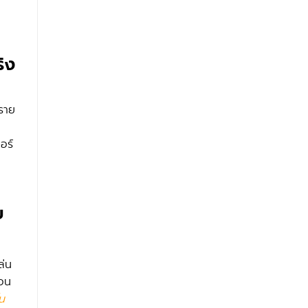
ริง
จราย
อร์
ย
เล่น
้อน
้น