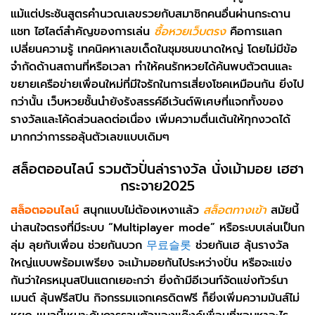
แม้แต่ประชันสูตรคำนวณเลขรวยกับสมาชิกคนอื่นผ่านกระดาน
แชท ไฮไลต์สำคัญของการเล่น
ซื้อหวยเว็บตรง
คือการแลก
เปลี่ยนความรู้ เทคนิคหาเลขเด็ดในชุมชนขนาดใหญ่ โดยไม่มีข้อ
จำกัดด้านสถานที่หรือเวลา ทำให้คนรักหวยได้ค้นพบตัวตนและ
ขยายเครือข่ายเพื่อนใหม่ที่มีใจรักในการเสี่ยงโชคเหมือนกัน ยิ่งไป
กว่านั้น เว็บหวยชั้นนำยังรังสรรค์อีเว้นต์พิเศษที่แจกทั้งของ
รางวัลและโค้ดส่วนลดต่อเนื่อง เพิ่มความตื่นเต้นให้ทุกงวดได้
มากกว่าการรอลุ้นตัวเลขแบบเดิมๆ
สล็อตออนไลน์ รวมตัวปั่นล่ารางวัล นั่งเม้ามอย เฮฮา
กระจาย2025
สล็อตออนไลน์
สนุกแบบไม่ต้องเหงาแล้ว
สล็อตทางเข้า
สมัยนี้
น่าสนใจตรงที่มีระบบ “Multiplayer mode” หรือระบบเล่นเป็นก
ลุ่ม ลุยกับเพื่อน ช่วยกันบวก
무료슬롯
ช่วยกันเฮ ลุ้นรางวัล
ใหญ่แบบพร้อมเพรียง จะเม้ามอยกันไประหว่างปั่น หรือจะแข่ง
กันว่าใครหมุนสปินแตกเยอะกว่า ยิ่งถ้ามีอีเวนท์จัดแข่งทัวร์นา
เมนต์ ลุ้นฟรีสปิน กิจกรรมแจกเครดิตฟรี ก็ยิ่งเพิ่มความมันส์ไม่