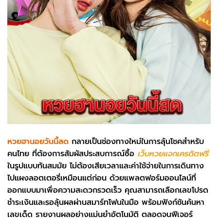
หวยฮานอยวันนี้สด
กลายเป็นช่องทางใหม่ในการลุ้นโชคสำหรับ
คนไทย ที่ต้องการสัมผัสประสบการณ์ซื้อ
เว็บหวยแจกเครดิตฟรี
ในรูปแบบทันสมมัย ไม่ต้องเสียเวลาและค่าใช้จ่ายในการเดินทาง
ไปแผงลอตเตอรี่เหมือนแต่ก่อน ด้วยแพลตฟอร์มออนไลน์ที่
ออกแบบมาเพื่อความสะดวกรวดเร็ว คุณสามารถเลือกเลขโปรด
ชำระเงินและรอลุ้นผลผ่านสมาร์ทโฟนในมือ พร้อมฟังก์ชันค้นหา
เลขเด็ด รายงานผลอย่างแม่นยำอัตโนมัติ ตลอดจนฟีเจอร์