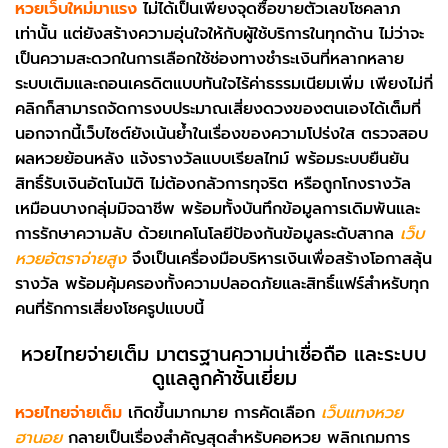
หวยเว็บใหม่มาแรง
ไม่ได้เป็นเพียงจุดซื้อขายตัวเลขโชคลาภ
เท่านั้น แต่ยังสร้างความอุ่นใจให้กับผู้ใช้บริการในทุกด้าน ไม่ว่าจะ
เป็นความสะดวกในการเลือกใช้ช่องทางชำระเงินที่หลากหลาย
ระบบเติมและถอนเครดิตแบบทันใจไร้ค่าธรรมเนียมเพิ่ม เพียงไม่กี่
คลิกก็สามารถจัดการงบประมาณเสี่ยงดวงของตนเองได้เต็มที่
นอกจากนี้เว็บไซต์ยังเน้นย้ำในเรื่องของความโปร่งใส ตรวจสอบ
ผลหวยย้อนหลัง แจ้งรางวัลแบบเรียลไทม์ พร้อมระบบยืนยัน
สิทธิ์รับเงินอัตโนมัติ ไม่ต้องกลัวการทุจริต หรือถูกโกงรางวัล
เหมือนบางกลุ่มมิจฉาชีพ พร้อมทั้งบันทึกข้อมูลการเดิมพันและ
การรักษาความลับ ด้วยเทคโนโลยีป้องกันข้อมูลระดับสากล
เว็บ
หวยอัตราจ่ายสูง
จึงเป็นเครื่องมือบริหารเงินเพื่อสร้างโอกาสลุ้น
รางวัล พร้อมคุ้มครองทั้งความปลอดภัยและสิทธิ์แฟร์สำหรับทุก
คนที่รักการเสี่ยงโชครูปแบบนี้
หวยไทยจ่ายเต็ม
มาตรฐานความน่าเชื่อถือ และระบบ
ดูแลลูกค้าชั้นเยี่ยม
หวยไทยจ่ายเต็ม
เกิดขึ้นมากมาย การคัดเลือก
เว็บแทงหวย
ฮานอย
กลายเป็นเรื่องสำคัญสุดสำหรับคอหวย พลิกเกมการ