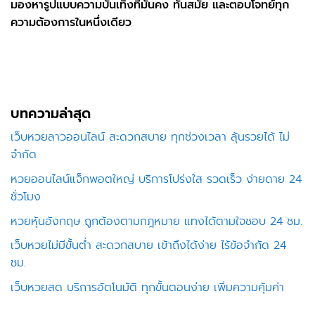
มองหารูปแบบความบันเทิงที่มั่นคง ทันสมัย และตอบโจทย์ทุก
ความต้องการในหนึ่งเดียว
บทความล่าสุด
เว็บหวยลาวออนไลน์ สะดวกสบาย ทุกช่วงเวลา ลุ้นรวยได้ ไม่
จำกัด
หวยออนไลน์แจ็กพอตใหญ่ บริการโปร่งใส รวดเร็ว ง่ายดาย 24
ชั่วโมง
หวยหุ้นอังกฤษ ถูกต้องตามกฎหมาย แทงได้ตามใจชอบ 24 ชม.
เว็บหวยไม่มีขั้นต่ำ สะดวกสบาย เข้าถึงได้ง่าย ไร้ข้อจำกัด 24
ชม.
เว็บหวยสด บริการอัตโนมัติ ทุกขั้นตอนง่าย เพิ่มความคุ้มค่า