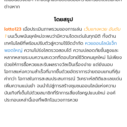
ต่างหาก
โดยสรุป
lotto123
เมื่อประเมินภาพรวมของการเล่น
เว็บแทงหวย อันดับ
1
บนเว็บพนันยุคใหม่จะพบว่ามีความโดดเด่นในทุกมิติ ทั้งด้าน
เทคโนโลยีที่พร้อมปรับตัวสู่ความไร้ขีดจำกัด
หวยออนไลน์แจ็ก
พอตใหญ่
ความโปร่งใสตรวจสอบได้ ความปลอดภัยขั้นสูงและ
หลากหลายระบบความสะดวกที่ตอบโจทย์ชีวิตคนยุคใหม่ ไม่เพียง
ช่วยให้การซื้อหวยและรับผลรางวัลเป็นเรื่องง่าย แต่ยังมอบ
โอกาสแห่งความสำเร็จที่มากขึ้นด้วยอัตราการจ่ายตอบแทนที่คุ้ม
ค่ากว่า โอกาสในการสะสมประสบการณ์ วิเคราะห์สถิติและเลขเด่น
เพิ่มความแม่นยำ จนนำไปสู่การสร้างชุมชนออนไลน์แห่งความ
บันเทิงที่เต็มไปด้วยสมาชิกที่รักการเสี่ยงโชครูปแบบใหม่ องค์
ประกอบเหล่านี้เองที่พลิกโฉมวงการหวย