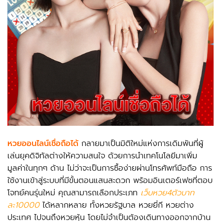
หวยออนไลน์เชื่อถือได้
กลายมาเป็นมิติใหม่แห่งการเดิมพันที่ผู้
เล่นยุคดิจิทัลต่างให้ความสนใจ ด้วยการนำเทคโนโลยีมาเพิ่ม
มูลค่าในทุกๆ ด้าน ไม่ว่าจะเป็นการซื้อง่ายผ่านโทรศัพท์มือถือ การ
ใช้งานเข้าสู่ระบบที่มีขั้นตอนแสนสะดวก พร้อมอินเตอร์เฟซที่ตอบ
โจทย์คนรุ่นใหม่ คุณสามารถเลือกประเภท
เว็บหวย4ตัวบาท
ละ10000
ได้หลากหลาย ทั้งหวยรัฐบาล หวยยี่กี หวยต่าง
ประเทศ ไปจนถึงหวยหุ้น โดยไม่จำเป็นต้องเดินทางออกจากบ้าน