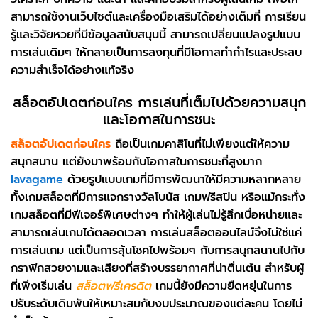
สามารถใช้งานเว็บไซต์และเครื่องมือเสริมได้อย่างเต็มที่ การเรียน
รู้และวิจัยหวยที่มีข้อมูลสนับสนุนนี้ สามารถเปลี่ยนแปลงรูปแบบ
การเล่นเดิมๆ ให้กลายเป็นการลงทุนที่มีโอกาสทำกำไรและประสบ
ความสำเร็จได้อย่างแท้จริง
สล็อตอัปเดตก่อนใคร
การเล่นที่เต็มไปด้วยความสนุก
และโอกาสในการชนะ
สล็อตอัปเดตก่อนใคร
ถือเป็นเกมคาสิโนที่ไม่เพียงแต่ให้ความ
สนุกสนาน แต่ยังมาพร้อมกับโอกาสในการชนะที่สูงมาก
lavagame
ด้วยรูปแบบเกมที่มีการพัฒนาให้มีความหลากหลาย
ทั้งเกมสล็อตที่มีการแจกรางวัลโบนัส เกมฟรีสปิน หรือแม้กระทั่ง
เกมสล็อตที่มีฟีเจอร์พิเศษต่างๆ ทำให้ผู้เล่นไม่รู้สึกเบื่อหน่ายและ
สามารถเล่นเกมได้ตลอดเวลา การเล่นสล็อตออนไลน์จึงไม่ใช่แค่
การเล่นเกม แต่เป็นการลุ้นโชคไปพร้อมๆ กับการสนุกสนานไปกับ
กราฟิกสวยงามและเสียงที่สร้างบรรยากาศที่น่าตื่นเต้น สำหรับผู้
ที่เพิ่งเริ่มเล่น
สล็อตฟรีเครดิต
เกมนี้ยังมีความยืดหยุ่นในการ
ปรับระดับเดิมพันให้เหมาะสมกับงบประมาณของแต่ละคน โดยไม่