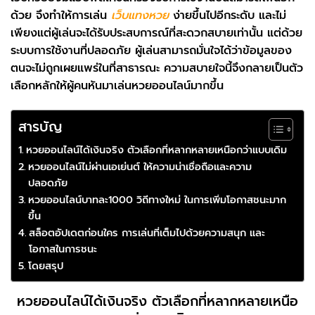
ด้วย จึงทำให้การเล่น
เว็บแทงหวย
ง่ายขึ้นไปอีกระดับ และไม่
เพียงแต่ผู้เล่นจะได้รับประสบการณ์ที่สะดวกสบายเท่านั้น แต่ด้วย
ระบบการใช้งานที่ปลอดภัย ผู้เล่นสามารถมั่นใจได้ว่าข้อมูลของ
ตนจะไม่ถูกเผยแพร่ในที่สาธารณะ ความสบายใจนี้จึงกลายเป็นตัว
เลือกหลักให้ผู้คนหันมาเล่นหวยออนไลน์มากขึ้น
สารบัญ
หวยออนไลน์ได้เงินจริง ตัวเลือกที่หลากหลายเหนือกว่าแบบเดิม
หวยออนไลน์ไม่ผ่านเอเย่นต์ ให้ความน่าเชื่อถือและความ
ปลอดภัย
หวยออนไลน์บาทละ1000 วิถีทางใหม่ ในการเพิ่มโอกาสชนะมาก
ขึ้น
สล็อตอัปเดตก่อนใคร การเล่นที่เต็มไปด้วยความสนุก และ
โอกาสในการชนะ
โดยสรุป
หวยออนไลน์ได้เงินจริง
ตัวเลือกที่หลากหลายเหนือ