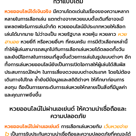
กว่าแบบเดิม
หวยออนไลน์ได้เงินจริง
มีความโดดเด่นในเรื่องของความหลาก
หลายในการเลือกเล่น แตกต่างจากหวยแบบดั้งเดิมที่อาจจะมี
แพลตฟอร์มการเล่นจำกัด หวยออนไลน์มีประเภทหวยให้เลือก
เล่นได้มากมาย ไม่ว่าจะเป็น หวยรัฐบาล หวยหุ้น หวยลาว
หวย
ฮานอย
หวยยี่กี หรือหวยอื่นๆ ที่ครบครัน การมีตัวเลือกเหล่านี้
ทำให้ผู้เล่นสามารถสนุกไปกับการเลือกเล่นหวยได้ตลอดทั้งวัน
และยังมีโอกาสในการชนะที่สูงขึ้นด้วยการเล่นในรูปแบบต่างๆ อีก
ทั้งการเล่นหวยออนไลน์ยังเป็นการเปิดโอกาสให้ผู้เล่นได้สัมผัส
ประสบการณ์ใหม่ๆ ในการเสี่ยงดวงแบบต่างประเทศ โดยไม่ต้อง
เดินทางไปไกล ซ้ำยังมีข้อมูลและสถิติต่างๆ ให้ศึกษาก่อนการ
ลงทุน ถือเป็นการยกระดับการเล่นหวยให้กลายเป็นสิ่งที่มีมูลค่า
และคุณภาพยิ่งขึ้น
หวยออนไลน์ไม่ผ่านเอเย่นต์
ให้ความน่าเชื่อถือและ
ความปลอดภัย
หวยออนไลน์ไม่ผ่านเอเย่นต์
การเลือกเล่นหวยกับ
เว็บหวยจ่าย
ไว
เป็นการรับประกันความน่าเชื่อถือและความปลอดภัยที่คุณจะได้