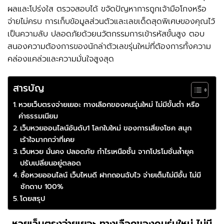
ผลและโปร่งใส ตรวจสอบได้ ขจัดปัญหาการถูกเจ้ามือโกงหรือ
จ่ายไม่ครบ การเก็บข้อมูลส่วนตัวและเลขเด็ดสุดพิเศษของคุณไว้
เป็นความลับ ปลอดภัยด้วยนวัตกรรมการเข้ารหัสขั้นสูง ตอบ
สนองความต้องการของนักล่าตัวเลขรุ่นใหม่ที่ต้องการทั้งความ
คล่องแคล่วและความมั่นใจสูงสุด
สารบัญ
หวยเว็บตรงจ่ายเยอะ ทางเลือกของคนรุ่นใหม่ ไม่มีขั้นต่ำ หรือ
ค่าธรรมเนียม
เว็บหวยออนไลน์อันดับ1 โลกใบใหม่ ของการเสี่ยงโชค สนุก
เร้าใจมากกว่าที่เคย
เว็บหวย มั่นคง ปลอดภัย กำไรเหนือชั้น จากโปรโมชั่นล้ำยุค
ปรับเปลี่ยนอยู่ตลอด
ซื้อหวยออนไลน์ เว็บไหนดี ฝากถอนฉับไว จ่ายเต็มไม่มีอั้น ไม่มี
ชักดาบ 100%
โดยสรุป
หวยเว็บตรงจ่ายเยอะ
ทางเลือกของคนรุ่นใหม่ ไม่มี