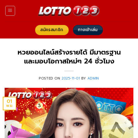
ข้าม
ไป
ยัง
เนื้อหา
สมัครสมาชิก
ทางเข้าเล่น
หวยออนไลน์สร้างรายได้ มีมาตรฐาน
และมอบโอกาสใหม่ๆ 24 ชั่วโมง
POSTED ON
2025-11-01
BY
ADMIN
01
พ.ย.