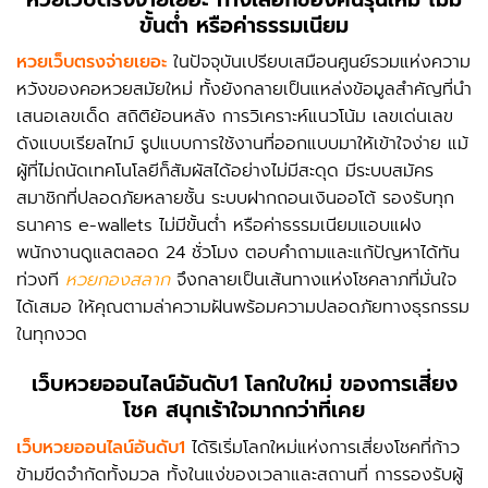
ขั้นต่ำ หรือค่าธรรมเนียม
หวยเว็บตรงจ่ายเยอะ
ในปัจจุบันเปรียบเสมือนศูนย์รวมแห่งความ
หวังของคอหวยสมัยใหม่ ทั้งยังกลายเป็นแหล่งข้อมูลสำคัญที่นำ
เสนอเลขเด็ด สถิติย้อนหลัง การวิเคราะห์แนวโน้ม เลขเด่นเลข
ดังแบบเรียลไทม์ รูปแบบการใช้งานที่ออกแบบมาให้เข้าใจง่าย แม้
ผู้ที่ไม่ถนัดเทคโนโลยีก็สัมผัสได้อย่างไม่มีสะดุด มีระบบสมัคร
สมาชิกที่ปลอดภัยหลายชั้น ระบบฝากถอนเงินออโต้ รองรับทุก
ธนาคาร e-wallets ไม่มีขั้นต่ำ หรือค่าธรรมเนียมแอบแฝง
พนักงานดูแลตลอด 24 ชั่วโมง ตอบคำถามและแก้ปัญหาได้ทัน
ท่วงที
หวยกองสลาก
จึงกลายเป็นเส้นทางแห่งโชคลาภที่มั่นใจ
ได้เสมอ ให้คุณตามล่าความฝันพร้อมความปลอดภัยทางธุรกรรม
ในทุกงวด
เว็บหวยออนไลน์อันดับ1
โลกใบใหม่ ของการเสี่ยง
โชค สนุกเร้าใจมากกว่าที่เคย
เว็บหวยออนไลน์อันดับ1
ได้ริเริ่มโลกใหม่แห่งการเสี่ยงโชคที่ก้าว
ข้ามขีดจำกัดทั้งมวล ทั้งในแง่ของเวลาและสถานที่ การรองรับผู้