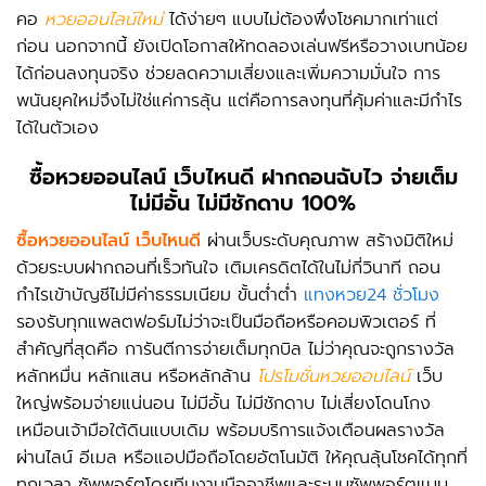
คอ
หวยออนไลน์ใหม่
ได้ง่ายๆ แบบไม่ต้องพึ่งโชคมากเท่าแต่
ก่อน นอกจากนี้ ยังเปิดโอกาสให้ทดลองเล่นฟรีหรือวางเบทน้อย
ได้ก่อนลงทุนจริง ช่วยลดความเสี่ยงและเพิ่มความมั่นใจ การ
พนันยุคใหม่จึงไม่ใช่แค่การลุ้น แต่คือการลงทุนที่คุ้มค่าและมีกำไร
ได้ในตัวเอง
ซื้อหวยออนไลน์ เว็บไหนดี
ฝากถอนฉับไว จ่ายเต็ม
ไม่มีอั้น ไม่มีชักดาบ 100%
ซื้อหวยออนไลน์ เว็บไหนดี
ผ่านเว็บระดับคุณภาพ สร้างมิติใหม่
ด้วยระบบฝากถอนที่เร็วทันใจ เติมเครดิตได้ในไม่กี่วินาที ถอน
กำไรเข้าบัญชีไม่มีค่าธรรมเนียม ขั้นต่ำต่ำ
แทงหวย24 ชั่วโมง
รองรับทุกแพลตฟอร์มไม่ว่าจะเป็นมือถือหรือคอมพิวเตอร์ ที่
สำคัญที่สุดคือ การันตีการจ่ายเต็มทุกบิล ไม่ว่าคุณจะถูกรางวัล
หลักหมื่น หลักแสน หรือหลักล้าน
โปรโมชั่นหวยออนไลน์
เว็บ
ใหญ่พร้อมจ่ายแน่นอน ไม่มีอั้น ไม่มีชักดาบ ไม่เสี่ยงโดนโกง
เหมือนเจ้ามือใต้ดินแบบเดิม พร้อมบริการแจ้งเตือนผลรางวัล
ผ่านไลน์ อีเมล หรือแอปมือถือโดยอัตโนมัติ ให้คุณลุ้นโชคได้ทุกที่
ทุกเวลา ซัพพอร์ตโดยทีมงานมืออาชีพและระบบซัพพอร์ตแบบ