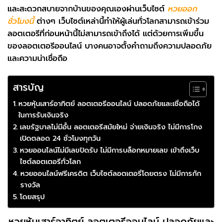
และสะดวกสบายจากบ้านของคุณเองผ่านเว็บไซต์
หวยออก
ชั่วโมงนี้
ต่างๆ เว็บไซต์เหล่านี้ทำให้ผู้เล่นทั่วโลกสามารถเข้าร่วม
ลอตเตอรีที่ก่อนหน้านี้ไม่สามารถเข้าถึงได้ แต่ด้วยการเพิ่มขึ้น
ของลอตเตอรีออนไลน์ บางคนอาจตั้งคำถามถึงความปลอดภัย
และความน่าเชื่อถือ
สารบัญ
หวยหุ้นเสาร์อาทิตย์ ลอตเตอรีออนไลน์ ปลอดภัยและเชื่อถือได้
ในการรับเงินจริง
เลขรัฐบาลไม่มีอั้น ลอตเตอรีสมัยใหม่ จ่ายเงินจริง ไม่มีการโกง
เปิดตลอด 24 ชั่วโมงทุกวัน
หวยออนไลน์ไม่มีเลขปิดรับ ไม่มีการบล็อกหมายเลข เข้าถึงเว็บ
ไซต์ลอตเตอรีทั่วโลก
หวยออนไลน์ฟรีเครดิต เว็บไซต์ลอตเตอรี่โดยตรง ไม่มีการกัก
รางวัล
โดยสรุป
หวยหุ้นเสาร์อาทิตย์
ลอตเตอรีออนไลน์ ปลอดภัยและ