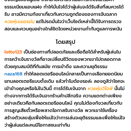
ธรรมเนียมแอบแฝง ทำให้มั่นใจได้ว่าผู้เล่นจะได้รับสิ่งที่สมควรได้
รับ อาจมีความกังขาเกี่ยวกับความถูกต้องของการจับฉลาก
หวยหุ้นเยอรมัน
แต่โปรดมั่นใจว่าเว็บไซต์เหล่านี้ได้รับการตรวจ
สอบและควบคุมอย่างใกล้ชิดโดยหน่วยงานกำกับดูแลการพนัน
โดยสรุป
lotto123
เป็นช่องทางที่ปลอดภัยและเชื่อถือได้สำหรับผู้เล่นใน
การคว้าเงินรางวัลที่อาจเปลี่ยนชีวิตของพวกเขาไปตลอดกาล
ด้วยคุณสมบัติที่ทันสมัย ​​การเข้าถึง และความยุติธรรม
naza168
ทำให้ลอตเตอรีออนไลน์กลายเป็นทางเลือกยอดนิยม
แทนลอตเตอรีแบบดั้งเดิม แล้วทำไมต้องรอล่ะ ลองดูสิว่าโชคจะ
เข้าข้างคุณหรือไม่ในวันนี้ การได้รับเงินจาก
หวยหุ้นวีไอพี
นั้นไม่
ต่างจากการได้รับเงินจากร้านค้าปลีกจริง ความแตกต่างเพียง
อย่างเดียวคือกับลอตเตอรีออนไลน์ คุณไม่ต้องกังวลเกี่ยวกับ
การสูญเสียตั๋วหรือพลาดโอกาสรับรางวัล พวกเขาใช้เครื่อง
สร้างตัวเลขสุ่มเพื่อให้แน่ใจว่าการเล่นจะยุติธรรมและเพื่อให้แน่ใจ
ว่าผู้เล่นแต่ละคนมีโอกาสชนะเท่ากัน