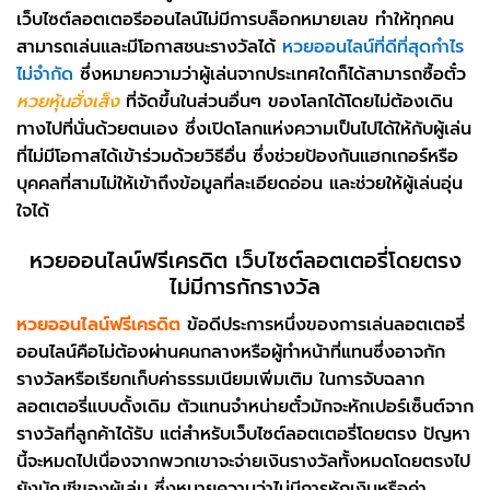
เว็บไซต์ลอตเตอรีออนไลน์ไม่มีการบล็อกหมายเลข ทำให้ทุกคน
สามารถเล่นและมีโอกาสชนะรางวัลได้
หวยออนไลน์ที่ดีที่สุดกำไร
ไม่จำกัด
ซึ่งหมายความว่าผู้เล่นจากประเทศใดก็ได้สามารถซื้อตั๋ว
หวยหุ้นฮั่งเส็ง
ที่จัดขึ้นในส่วนอื่นๆ ของโลกได้โดยไม่ต้องเดิน
ทางไปที่นั่นด้วยตนเอง ซึ่งเปิดโลกแห่งความเป็นไปได้ให้กับผู้เล่น
ที่ไม่มีโอกาสได้เข้าร่วมด้วยวิธีอื่น ซึ่งช่วยป้องกันแฮกเกอร์หรือ
บุคคลที่สามไม่ให้เข้าถึงข้อมูลที่ละเอียดอ่อน และช่วยให้ผู้เล่นอุ่น
ใจได้
หวยออนไลน์ฟรีเครดิต
เว็บไซต์ลอตเตอรี่โดยตรง
ไม่มีการกักรางวัล
หวยออนไลน์ฟรีเครดิต
ข้อดีประการหนึ่งของการเล่นลอตเตอรี่
ออนไลน์คือไม่ต้องผ่านคนกลางหรือผู้ทำหน้าที่แทนซึ่งอาจกัก
รางวัลหรือเรียกเก็บค่าธรรมเนียมเพิ่มเติม ในการจับฉลาก
ลอตเตอรี่แบบดั้งเดิม ตัวแทนจำหน่ายตั๋วมักจะหักเปอร์เซ็นต์จาก
รางวัลที่ลูกค้าได้รับ แต่สำหรับเว็บไซต์ลอตเตอรี่โดยตรง ปัญหา
นี้จะหมดไปเนื่องจากพวกเขาจะจ่ายเงินรางวัลทั้งหมดโดยตรงไป
ยังบัญชีของผู้เล่น ซึ่งหมายความว่าไม่มีการหักเงินหรือค่า