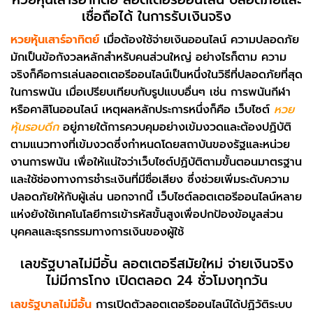
เชื่อถือได้ ในการรับเงินจริง
หวยหุ้นเสาร์อาทิตย์
เมื่อต้องใช้จ่ายเงินออนไลน์ ความปลอดภัย
มักเป็นข้อกังวลหลักสำหรับคนส่วนใหญ่ อย่างไรก็ตาม ความ
จริงก็คือการเล่นลอตเตอรีออนไลน์เป็นหนึ่งในวิธีที่ปลอดภัยที่สุด
ในการพนัน เมื่อเปรียบเทียบกับรูปแบบอื่นๆ เช่น การพนันกีฬา
หรือคาสิโนออนไลน์ เหตุผลหลักประการหนึ่งก็คือ เว็บไซต์
หวย
หุ้นรอบดึก
อยู่ภายใต้การควบคุมอย่างเข้มงวดและต้องปฏิบัติ
ตามแนวทางที่เข้มงวดซึ่งกำหนดโดยสถาบันของรัฐและหน่วย
งานการพนัน เพื่อให้แน่ใจว่าเว็บไซต์ปฏิบัติตามขั้นตอนมาตรฐาน
และใช้ช่องทางการชำระเงินที่มีชื่อเสียง ซึ่งช่วยเพิ่มระดับความ
ปลอดภัยให้กับผู้เล่น นอกจากนี้ เว็บไซต์ลอตเตอรีออนไลน์หลาย
แห่งยังใช้เทคโนโลยีการเข้ารหัสขั้นสูงเพื่อปกป้องข้อมูลส่วน
บุคคลและธุรกรรมทางการเงินของผู้ใช้
เลขรัฐบาลไม่มีอั้น
ลอตเตอรีสมัยใหม่ จ่ายเงินจริง
ไม่มีการโกง เปิดตลอด 24 ชั่วโมงทุกวัน
เลขรัฐบาลไม่มีอั้น
การเปิดตัวลอตเตอรีออนไลน์ได้ปฏิวัติระบบ