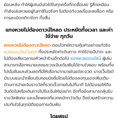
ย้อนหลัง ทำให้ผู้เล่นมั่นใจได้ในทุกครั้งที่กดซื้อเลข รู้สึกเหมือน
กำลังเล่นหวยอยู่ในคาสิโนจริงๆ ไม่ต้องกังวลเรื่องเลขล็อก หรือ
การละเมิดกติกาใดๆ ทั้งสิ้น
แทงหวยไม่ต้องดาวน์โหลด
ประหยัดทั้งเวลา และค่า
ใช้จ่าย ทุกวัน
แทงหวยไม่ต้องดาวน์โหลด
ตอบโจทย์ความคุ้มค่าอย่างแท้จริง
หวยออนไลน์ lotto
ทั้งประหยัดค่าเดินทาง ค่าใช้จ่ายจิปาถะ และ
ไม่ต้องเสียเวลารอคิวหน้าร้านอีกต่อไป
แอพหวยออนไลน์
ผู้เล่น
สามารถเลือกหมายเลขและวงเงินเดิมพันได้ตามใจชอบ พร้อมทั้ง
โปรโมชั่นและส่วนลดที่มีให้เลือกมากมายในแต่ละงวด บางเว็บไซต์
มีระบบแนะนำเพื่อนรับคอมมิชชั่นโดยไม่ต้องลงทุนเองเพิ่มเติม
ด้านการจ่ายเงินรางวัลก็รวดเร็วภายในไม่กี่นาที ไม่ต้องรอให้ถึง
วันถัดไปหรือเดินทางไปรับเงินให้ยุ่งยาก อีกทั้งยังสามารถลุ้นรับ
รางวัลพิเศษ และแจ็คพอตที่แจกหนักกว่าเดิม จึงช่วยสร้างความ
ประทับใจในทุกมิติของการเดิมพัน
โดยสรุป