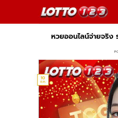
ข้าม
ไป
ยัง
เนื้อหา
หวยออนไลน์จ่ายจริง
P
10
ต.ค.