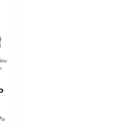
ม
้
่
ลือบ
ะ
ว
ก็ง