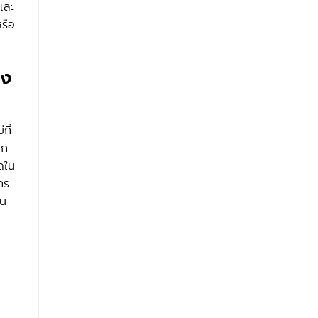
และ
รือ
อง
กี่
ีก
ดใน
กร
วน