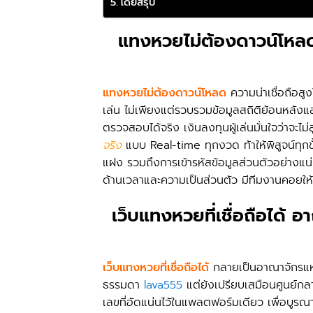
โดยสรุป
แทงหวยไม่ต้องดาวน์โห
แทงหวยไม่ต้องดาวน์โหลด
ความน่าเชื่อถือส
เล่น ไม่เพียงแต่รวบรวมข้อมูลสถิติย้อนหลั
ตรวจสอบได้จริง เงินลงทุนผู้เล่นมั่นใจว่าจ
จริง
แบบ Real-time ทุกงวด ท้าให้พิสูจน์ท
แฝง รวมถึงการเข้ารหัสข้อมูลส่วนตัวอย่างแน่
ด้านเวลาและความเป็นส่วนตัว มีทีมงานคอยให้
เว็บแทงหวยที่เชื่อถือได้
อา
เว็บแทงหวยที่เชื่อถือได้
กลายเป็นอาณาจักรแห่ง
ธรรมดา
lava555
แต่ยังเปรียบเสมือนศูนย์กล
เลขที่อัดแน่นไว้ในแพลตฟอร์มเดียว เพื่อบูร