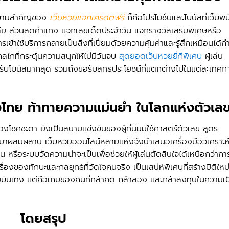
จุดขายสำคัญของ
เว็บหวยแจกเครดิตฟรี
ก็คือโปรโมชั่นและโบนัสที่เว็บพ
เสีย ส่วนลดค่าแทง แจกเลขเด็ดประจำวัน แจกรางวัลเสริมพิเศษหรือ
เข้าใช้บริการกลายเป็นสิ่งที่เปี่ยมด้วยความคุ้มค่าและรู้สึกเหมือนได้ก
็นกลไกที่กระตุ้นความสนุกให้ไม่มีวันจบ
สุดยอดเว็บหวยยี่กีพิเศษ
ผู้เล่น
ับโบนัสมากสุด รวมถึงขอรับสิทธิประโยชน์ที่แตกต่างไปในแต่ละเทศก
องไทย
ท้าทายความแม่นยำ ในโลกแห่งตัวเล
องของโชคชะตา ยังเป็นสนามแข่งขันของผู้ที่นิยมใช้ศาสตร์ตัวเลข สูตร
มาผสมผสาน เว็บหวยออนไลน์หลายแห่งจึงนำเสนอเครื่องมือวิเคราะห
น หรือระบบวัดความน่าจะเป็นเพื่อช่วยให้ผู้เล่นตัดสินใจได้เหนือกว่ากา
่องของทักษะและกลยุทธ์ที่วัดใจคนจริง เป็นเสน่ห์พิเศษที่สร้างมิติใหม่
ันเทิง แต่คือเกมของคนที่กล้าคิด กล้าลอง และกล้าลงทุนในความเป
โดยสรุป