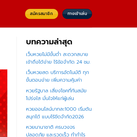
สมัครสมาชิก
ทางเข้าเล่น
บทความล่าสุด
เว็บหวยไม่มีขั้นต่ำ สะดวกสบาย
เข้าถึงได้ง่าย ไร้ข้อจำกัด 24 ชม.
เว็บหวยสด บริการอัตโนมัติ ทุก
ขั้นตอนง่าย เพิ่มความคุ้มค่า
หวยรัฐบาล เสี่ยงโชคที่ทันสมัย
โปร่งใส มั่นใจให้แก่ผู้เล่น
หวยออนไลน์บาทละ1000 เริ่มต้น
สนุกได้ แบบไร้ขีดจำกัด2026
หวยนานาชาติ ครบวงจร
ปลอดภัย และรวดเร็ว ทำกำไร