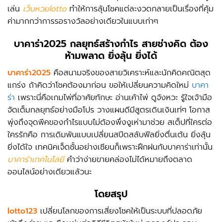
เล่น
เว็บหวยlotto
ทำให้การลุ้นโชคแต่ละงวดกลายเป็นเรื่องที่คุ้ม
ค่ามากกว่าการรอรางวัลอย่างเดียวในแบบเก่าๆ
บาคาร่า2025 กลยุทธ์สร้างกำไร สายช่างคิด ต้อง
ห้ามพลาด ยิ่งลุ้น ยิ่งได้
บาคาร่า2025
คือสนามจริงของสายวิเคราะห์และนักคิดคณิตสุด
แกร่ง ถ้าคิดว่าโชคต้องมาก่อน ขอให้เปลี่ยนความคิดใหม่
บาคา
ร่า
เพราะนี่คือเกมไพ่ที่อาศัยทักษะ อ่านเค้าไพ่ ดูจังหวะ รู้ใจเจ้ามือ
จัดเต็มกลยุทธ์อย่างมือโปร วางแผนดีมีสูตรเดินเงินเท่ๆ โอกาส
พุ่งถึงจุดพีคของกำไรแบบไม่ต้องพึ่งงูเห่ามาช่วย สเต็ปที่ใครต่อ
ใครรักคือ การเดิมพันแบบเปลี่ยนสปีดสลับฟีลยิ่งตื่นเต้น ยิ่งลุ้น
ยิ่งได้ใจ เทคนิคเจ็ดชั้นอย่างเซียนก็เพราะฝึกฝนกับบาคาร่าเท่านั้น
บาคาร่าเทคโนโลยี
คำว่าง่ายขายคล่องไม่ได้หมายถึงตลาด
ออนไลน์อย่างเดียวแล้วนะ
โดยสรุป
lotto123
เปลี่ยนโลกของการเสี่ยงโชคให้เป็นระบบที่ปลอดภัย