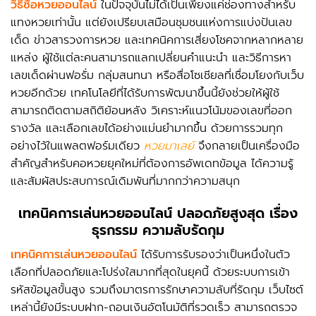
วิธีซื้อหวยออนไลน์
ในปัจจุบันไม่ได้เป็นเพียงแค่ช่องทางสำหรับ
แทงหวยเท่านั้น แต่ยังเปรียบเสมือนชุมชนแห่งการแบ่งปันเลข
เด็ด ข่าวสารวงการหวย และเทคนิคการเสี่ยงโชคจากหลากหลาย
แหล่ง ผู้ใช้แต่ละคนสามารถแลกเปลี่ยนคำแนะนำ และวิธีการหา
เลขเด็ดผ่านฟอรั่ม กลุ่มสนทนา หรือสื่อโซเชียลที่เชื่อมโยงกับเว็บ
หวยอีกด้วย เทคโนโลยีที่ได้รับการพัฒนาขึ้นนี้ยังช่วยให้ผู้ใช้
สามารถติดตามสถิติย้อนหลัง วิเคราะห์แนวโน้มของเลขที่ออก
รางวัล และเลือกเลขได้อย่างแม่นยำมากขึ้น ด้วยการรวมทุก
อย่างไว้ในแพลตฟอร์มเดียว
หวยมาเลย์
จึงกลายเป็นเครื่องมือ
สำคัญสำหรับคอหวยยุคใหม่ที่ต้องการอัพเดทข้อมูล ได้ความรู้
และสัมผัสประสบการณ์เดิมพันที่มากกว่าความสนุก
เทคนิคการเล่นหวยออนไลน์
ปลอดภัยสูงสุด เรื่อง
ธุรกรรม ความลับรัดกุม
เทคนิคการเล่นหวยออนไลน์
ได้รับการรับรองว่าเป็นหนึ่งในตัว
เลือกที่ปลอดภัยและโปร่งใสมากที่สุดในยุคนี้ ด้วยระบบการเข้า
รหัสข้อมูลขั้นสูง รวมถึงมาตรการรักษาความลับที่รัดกุม เว็บไซต์
เหล่านี้ยังมีระบบฝาก-ถอนเงินอัตโนมัติที่รวดเร็ว สามารถตรวจ