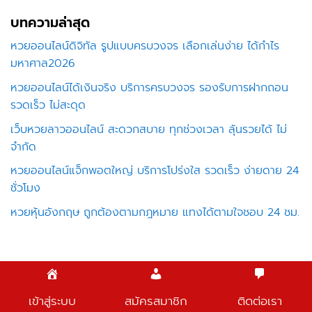
บทความล่าสุด
หวยออนไลน์ดิจิทัล รูปแบบครบวงจร เลือกเล่นง่าย ได้กำไร
มหาศาล2026
หวยออนไลน์ได้เงินจริง บริการครบวงจร รองรับการฝากถอน
รวดเร็ว ไม่สะดุด
เว็บหวยลาวออนไลน์ สะดวกสบาย ทุกช่วงเวลา ลุ้นรวยได้ ไม่
จำกัด
หวยออนไลน์แจ็กพอตใหญ่ บริการโปร่งใส รวดเร็ว ง่ายดาย 24
ชั่วโมง
หวยหุ้นอังกฤษ ถูกต้องตามกฎหมาย แทงได้ตามใจชอบ 24 ชม.
Copyright 2026 ©
lotto123
เข้าสู่ระบบ
สมัครสมาชิก
ติดต่อเรา