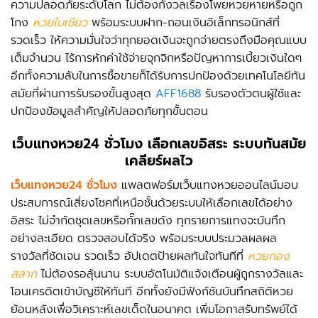
ความปลอดภัยระดับโลก ไม่ต้องกังวลเรื่องโพยหวยหายหรือถูก
โกง
หวยใบเขียว
พร้อมระบบฝาก-ถอนเงินอิเล็กทรอนิกส์ที่
รวดเร็ว ให้ความมั่นใจว่าทุกยอดเงินจะถูกจ่ายตรงถึงมือคุณแบบ
เต็มจำนวน ไร้การหักค่าใช้จ่ายจุกจิกหรือปัญหาการเบี้ยวเงินใดๆ
อีกทั้งความลับในการซื้อขายก็ได้รับการปกป้องด้วยเทคโนโลยีทัน
สมัยที่ผ่านการรับรองขั้นสูงสุด
AFF1688
รับรองตัวตนผู้ใช้และ
ปกป้องข้อมูลสำคัญให้ปลอดภัยทุกขั้นตอน
เว็บแทงหวย24 ชั่วโมง
เลือกเลขอิสระ ระบบทันสมัย
เคลียร์ผลไว
เว็บแทงหวย24 ชั่วโมง
แพลตฟอร์มเว็บแทงหวยออนไลน์มอบ
ประสบการณ์เสี่ยงโชคที่เหนือชั้นด้วยระบบให้เลือกเลขได้อย่าง
อิสระ ไม่จำกัดชุดเลขหรือกั๊กเลขดัง ทุกรายการแทงจะบันทึก
อย่างละเอียด ตรวจสอบได้จริง พร้อมระบบประมวลผลผล
รางวัลที่ชัดเจน รวดเร็ว อัปเดตป้ายผลทันใจทันทีที่
หวยกอง
สลาก
ไม่ต้องรอลุ้นนาน ระบบอัตโนมัติแจ้งเตือนผู้ถูกรางวัลและ
โอนเครดิตเข้าบัญชีให้ทันที อีกทั้งยังมีฟังก์ชันบันทึกสถิติหวย
ย้อนหลังเพื่อวิเคราะห์เลขเด็ดในอนาคต เพิ่มโอกาสรับทรัพย์ได้