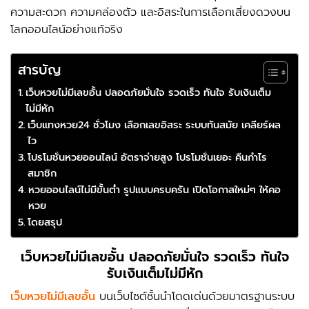
ความสะดวก ความคล่องตัว และอิสระในการเลือกเสี่ยงดวงบน
โลกออนไลน์อย่างแท้จริง
สารบัญ
เว็บหวยไม่มีเลขอั้น ปลอดภัยมั่นใจ รวดเร็ว ทันใจ รับเงินเต็ม
ไม่มีหัก
เว็บแทงหวย24 ชั่วโมง เลือกเลขอิสระ ระบบทันสมัย เคลียร์ผล
ไว
โปรโมชั่นหวยออนไลน์ อัตราจ่ายสูง โปรโมชั่นเยอะ คืนกำไร
สมาชิก
หวยออนไลน์ไม่มีขั้นต่ำ รูปแบบครบครัน เปิดโอกาสใหม่ๆ ให้คอ
หวย
โดยสรุป
เว็บหวยไม่มีเลขอั้น
ปลอดภัยมั่นใจ รวดเร็ว ทันใจ
รับเงินเต็มไม่มีหัก
เว็บหวยไม่มีเลขอั้น
บนเว็บไซต์ชั้นนำโดดเด่นด้วยมาตรฐานระบบ