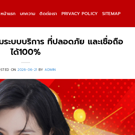
หน้าแรก
บทความ
ติดต่อเรา
PRIVACY POLICY
SITEMAP
ระบบบริการ ที่ปลอดภัย และเชื่อถือ
ได้100%
OSTED ON
2026-06-21
BY
ADMIN