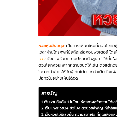
หวยหุ้นอังกฤษ
เป็นทางเลือกใหม่ที่ตอบโจทย์ผู
เวลาผ่านโทรศัพท์มือถือหรือคอมพิวเตอร์ โดยไ
ลาว
ยังมาพร้อมความปลอดภัยสูง ทำให้มั่นใจได
ตัวเลือกหวยหลากหลายชนิดให้เล่น ตั้งแต่ห
โอกาสทำกำไรให้กับผู้เล่นได้มากกว่าเดิม ในแ
มือทั่วไปอย่างเห็นได้ชัด
สารบัญ
เว็บหวยอันดับ 1 ในไทย ช่องทางสร้างรายได้เสร
เว็บแทงหวย24 ชั่วโมง ตัวช่วยสำคัญ ที่ทำให้แท
เว็บหวยไม่มีเลขอั้น ความสบายใจ ที่คุณเลือก