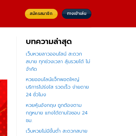
สมัครสมาชิก
ทางเข้าเล่น
บทความล่าสุด
เว็บหวยลาวออนไลน์ สะดวก
สบาย ทุกช่วงเวลา ลุ้นรวยได้ ไม่
จำกัด
หวยออนไลน์แจ็กพอตใหญ่
บริการโปร่งใส รวดเร็ว ง่ายดาย
24 ชั่วโมง
หวยหุ้นอังกฤษ ถูกต้องตาม
กฎหมาย แทงได้ตามใจชอบ 24
ชม.
เว็บหวยไม่มีขั้นต่ำ สะดวกสบาย