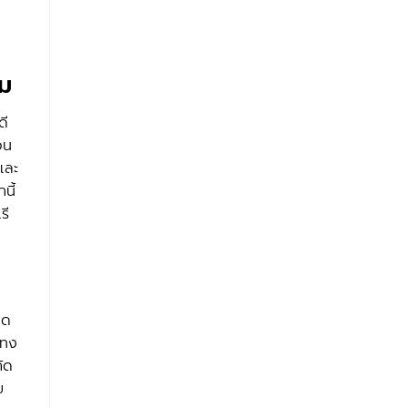
าม
ดี
อน
และ
นี้
รี
็ด
แทง
กัด
ข