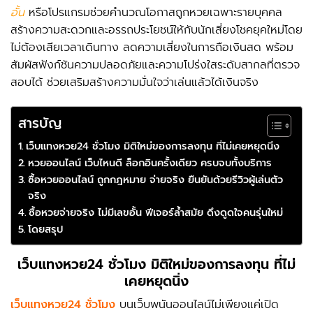
อั้น
หรือโปรแกรมช่วยคำนวณโอกาสถูกหวยเฉพาะรายบุคคล
สร้างความสะดวกและอรรถประโยชน์ให้กับนักเสี่ยงโชคยุคใหม่โดย
ไม่ต้องเสียเวลาเดินทาง ลดความเสี่ยงในการถือเงินสด พร้อม
สัมผัสฟังก์ชันความปลอดภัยและความโปร่งใสระดับสากลที่ตรวจ
สอบได้ ช่วยเสริมสร้างความมั่นใจว่าเล่นแล้วได้เงินจริง
สารบัญ
เว็บแทงหวย24 ชั่วโมง มิติใหม่ของการลงทุน ที่ไม่เคยหยุดนิ่ง
หวยออนไลน์ เว็บไหนดี ล็อกอินครั้งเดียว ครบจบทั้งบริการ
ซื้อหวยออนไลน์ ถูกกฎหมาย จ่ายจริง ยืนยันด้วยรีวิวผู้เล่นตัว
จริง
ซื้อหวยจ่ายจริง ไม่มีเลขอั้น ฟีเจอร์ล้ำสมัย ดึงดูดใจคนรุ่นใหม่
โดยสรุป
เว็บแทงหวย24 ชั่วโมง
มิติใหม่ของการลงทุน ที่ไม่
เคยหยุดนิ่ง
เว็บแทงหวย24 ชั่วโมง
บนเว็บพนันออนไลน์ไม่เพียงแค่เปิด