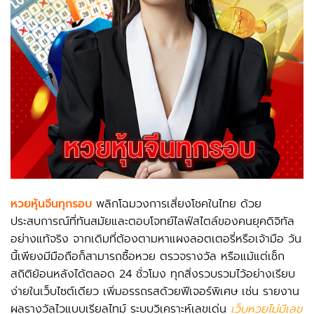
หวยหุ้นจีนทุกรอบ
พลิกโฉมวงการเสี่ยงโชคในไทย ด้วย
ประสบการณ์ที่ทันสมัยและตอบโจทย์ไลฟ์สไตล์ของคนยุคดิจิทัล
อย่างแท้จริง จากเดิมที่ต้องตามหาแผงลอตเตอรี่หรือเจ้ามือ วัน
นี้เพียงมีมือถือก็สามารถซื้อหวย ตรวจรางวัล หรือแม้แต่เช็ก
สถิติย้อนหลังได้ตลอด 24 ชั่วโมง ทุกสิ่งรวบรวมไว้อย่างเรียบ
ง่ายในเว็บไซต์เดียว เพิ่มอรรถรสด้วยฟีเจอร์พิเศษ เช่น รายงาน
ผลรางวัลไวแบบเรียลไทม์ ระบบวิเคราะห์เลขเด่น
เว็บหวยไม่มีเลข