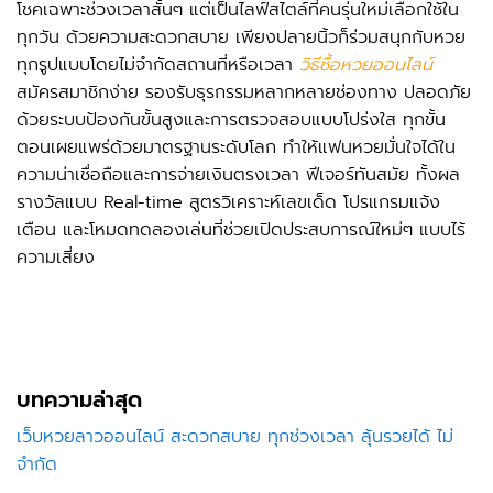
โชคเฉพาะช่วงเวลาสั้นๆ แต่เป็นไลฟ์สไตล์ที่คนรุ่นใหม่เลือกใช้ใน
ทุกวัน ด้วยความสะดวกสบาย เพียงปลายนิ้วก็ร่วมสนุกกับหวย
ทุกรูปแบบโดยไม่จำกัดสถานที่หรือเวลา
วิธีซื้อหวยออนไลน์
สมัครสมาชิกง่าย รองรับธุรกรรมหลากหลายช่องทาง ปลอดภัย
ด้วยระบบป้องกันขั้นสูงและการตรวจสอบแบบโปร่งใส ทุกขั้น
ตอนเผยแพร่ด้วยมาตรฐานระดับโลก ทำให้แฟนหวยมั่นใจได้ใน
ความน่าเชื่อถือและการจ่ายเงินตรงเวลา ฟีเจอร์ทันสมัย ทั้งผล
รางวัลแบบ Real-time สูตรวิเคราะห์เลขเด็ด โปรแกรมแจ้ง
เตือน และโหมดทดลองเล่นที่ช่วยเปิดประสบการณ์ใหม่ๆ แบบไร้
ความเสี่ยง
บทความล่าสุด
เว็บหวยลาวออนไลน์ สะดวกสบาย ทุกช่วงเวลา ลุ้นรวยได้ ไม่
จำกัด