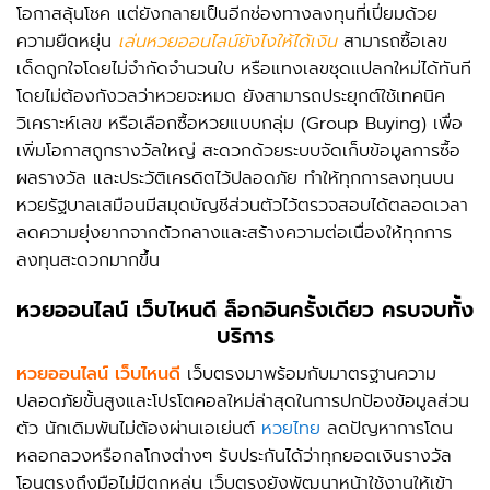
โอกาสลุ้นโชค แต่ยังกลายเป็นอีกช่องทางลงทุนที่เปี่ยมด้วย
ความยืดหยุ่น
เล่นหวยออนไลน์ยังไงให้ได้เงิน
สามารถซื้อเลข
เด็ดถูกใจโดยไม่จำกัดจำนวนใบ หรือแทงเลขชุดแปลกใหม่ได้ทันที
โดยไม่ต้องกังวลว่าหวยจะหมด ยังสามารถประยุกต์ใช้เทคนิค
วิเคราะห์เลข หรือเลือกซื้อหวยแบบกลุ่ม (Group Buying) เพื่อ
เพิ่มโอกาสถูกรางวัลใหญ่ สะดวกด้วยระบบจัดเก็บข้อมูลการซื้อ
ผลรางวัล และประวัติเครดิตไว้ปลอดภัย ทำให้ทุกการลงทุนบน
หวยรัฐบาลเสมือนมีสมุดบัญชีส่วนตัวไว้ตรวจสอบได้ตลอดเวลา
ลดความยุ่งยากจากตัวกลางและสร้างความต่อเนื่องให้ทุกการ
ลงทุนสะดวกมากขึ้น
หวยออนไลน์ เว็บไหนดี
ล็อกอินครั้งเดียว ครบจบทั้ง
บริการ
หวยออนไลน์ เว็บไหนดี
เว็บตรงมาพร้อมกับมาตรฐานความ
ปลอดภัยขั้นสูงและโปรโตคอลใหม่ล่าสุดในการปกป้องข้อมูลส่วน
ตัว นักเดิมพันไม่ต้องผ่านเอเย่นต์
หวยไทย
ลดปัญหาการโดน
หลอกลวงหรือกลโกงต่างๆ รับประกันได้ว่าทุกยอดเงินรางวัล
โอนตรงถึงมือไม่มีตกหล่น เว็บตรงยังพัฒนาหน้าใช้งานให้เข้า