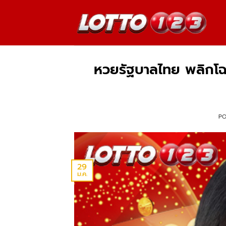
ข้าม
ไป
ยัง
เนื้อหา
หวยรัฐบาลไทย พลิกโฉม
P
29
ม.ค.