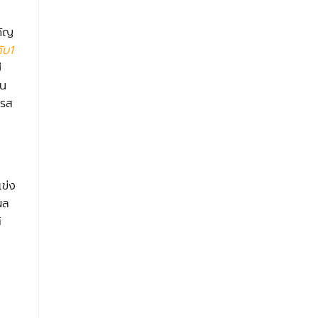
คัญ
ับ1
่
ัน
กรส
แข่ง
ผล
ิ