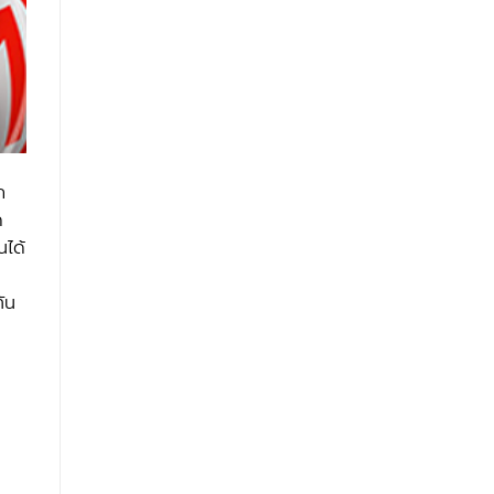
ก
ด
นได้
ัน