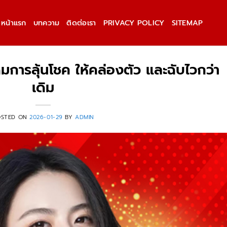
หน้าแรก
บทความ
ติดต่อเรา
PRIVACY POLICY
SITEMAP
การลุ้นโชค ให้คล่องตัว และฉับไวกว่า
เดิม
OSTED ON
2026-01-29
BY
ADMIN