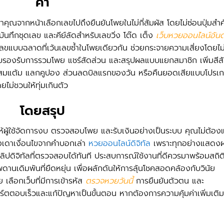
ค่า
พาคุณจากหน้าเลือกเลขไปถึงยืนยันโพยในไม่กี่สัมผัส โดยไม่ซ่อนปุ่มสำ
บันทึกชุดเลข และคีย์ลัดสำหรับเลขวิ่ง โต๊ด เต็ง
เว็บหวยออนไลน์อันด
่มเลขแบบฉลาดที่เว้นเลขซ้ำในโพยเดียวกัน ช่วยกระจายความเสี่ยงโดยไม
บรองรับการรวมโพย แชร์สัดส่วน และสรุปผลแบบแยกสมาชิก เพิ่มสีส
บสะสมแต้ม แลกคูปอง ส่วนลดบิลแรกของวัน หรือคืนยอดเสียแบบโปรเ
ยไม่ชวนให้ทุ่มเกินตัว
โดยสรุป
ให้ผู้ใช้จัดการงบ ตรวจสอบโพย และรับเงินอย่างเป็นระบบ คุณไม่ต้อง
งเดาเงื่อนไขจากคำบอกเล่า
หวยออนไลน์ดิจิทัล
เพราะทุกอย่างแสดง
ลิปดิจิทัลที่ตรวจสอบได้ทันที ประสบการณ์ใช้งานที่ดีควรมาพร้อมสถิต
านเดิมพันที่ยืดหยุ่น เพื่อผลักดันให้การลุ้นโชคสอดคล้องกับวินัย
ลือกเว็บที่มีการเข้ารหัส
ตรวจหวยวันนี้
การยืนยันตัวตน และ
์ตตอบเร็วและแก้ปัญหาเป็นขั้นตอน หากต้องการความคุ้มค่าเพิ่มเติม