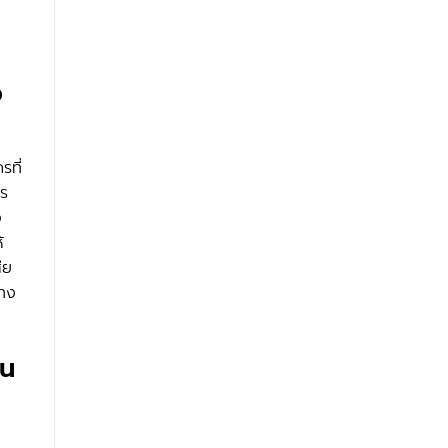
อ
รที่
วร
ง
้
ีย
แทง
่น