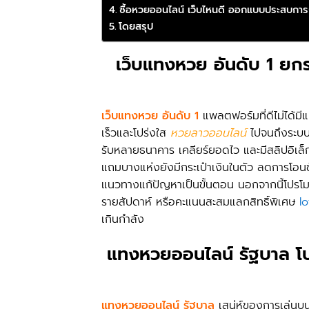
ซื้อหวยออนไลน์ เว็บไหนดี ออกแบบประสบการณ์ใ
โดยสรุป
เว็บแทงหวย อันดับ 1
ยกร
เว็บแทงหวย อันดับ 1
แพลตฟอร์มที่ดีไม่ได้มีแ
เร็วและโปร่งใส
หวยลาวออนไลน์
ไปจนถึงระบบย
รับหลายธนาคาร เคลียร์ยอดไว และมีสลิปอิเล
แถมบางแห่งยังมีกระเป๋าเงินในตัว ลดการโอนข
แนวทางแก้ปัญหาเป็นขั้นตอน นอกจากนี้โปรโมชัน
รายสัปดาห์ หรือคะแนนสะสมแลกสิทธิ์พิเศษ
l
เกินกำลัง
แทงหวยออนไลน์ รัฐบาล
โ
แทงหวยออนไลน์ รัฐบาล
เสน่ห์ของการเล่นบนร