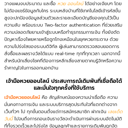
วางแผนงบประมาณ และซื้อ
หวย ออนไลน์
ได้อย่างเงียบๆ โดย
ไม่ต้องแชร์ข้อมูลกับใคร ระบบหลังบ้านที่ใช้เทคโนโลยีเข้ารหัสขั้น
สูงจะปกป้องข้อมูลส่วนตัวและรายละเอียดบัญชีของคุณไว้เป็น
ความลับ พร้อมระบบ Two-factor authentication ที่ช่วยเสริม
ความปลอดภัยยามเข้าสู่ระบบหรือทำธุรกรรมการเงิน ทั้งยังตัด
ปัญหาเรื่องโพยหายหรือถูกโกงเหมือนในยุคหวยกระดาษ ด้วย
ความโปร่งใสของระบบดิจิทัล ผู้เล่นสามารถตรวจสอบยอดการ
สั่งซื้อและผลรางวัลได้แบบ real-time ทุกที่ทุกเวลา นอกจากนี้
สำหรับนักเสี่ยงโชคที่ต้องการหลีกเลี่ยงสายตาคนรู้จักหรือความ
รำคาญใจในการออกนอกบ้าน
เจ้ามือหวยออนไลน์
ประสบการณ์เดิมพันที่เชื่อถือได้
และมั่นใจทุกครั้งที่ใช้บริการ
เจ้ามือหวยออนไลน์
คือ สัญลักษณ์ของความน่าเชื่อถือ ความ
มั่นคงทางการเงิน และระบบบริการสุดประทับใจที่แตกต่างจาก
เว็บทั่วๆ ไป ทุกขั้นตอนตั้งแต่การสมัครสมาชิก ฝากเงิน
เลขเด็ด
วันนี้
ไปจนถึงการถอนเงินรางวัลจะดำเนินการผ่านระบบอัตโนมัติ
ที่ทั้งรวดเร็วและโปร่งใส ข้อมูลลูกค้าและรายการเดิมพันถูกจัด