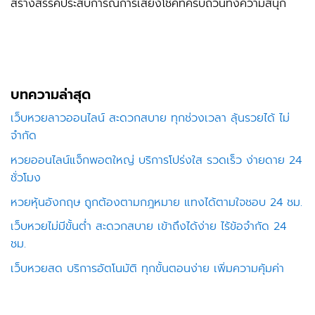
สร้างสรรค์ประสบการณ์การเสี่ยงโชคที่ครบถ้วนทั้งความสนุก
บทความล่าสุด
เว็บหวยลาวออนไลน์ สะดวกสบาย ทุกช่วงเวลา ลุ้นรวยได้ ไม่
จำกัด
หวยออนไลน์แจ็กพอตใหญ่ บริการโปร่งใส รวดเร็ว ง่ายดาย 24
ชั่วโมง
หวยหุ้นอังกฤษ ถูกต้องตามกฎหมาย แทงได้ตามใจชอบ 24 ชม.
เว็บหวยไม่มีขั้นต่ำ สะดวกสบาย เข้าถึงได้ง่าย ไร้ข้อจำกัด 24
ชม.
เว็บหวยสด บริการอัตโนมัติ ทุกขั้นตอนง่าย เพิ่มความคุ้มค่า