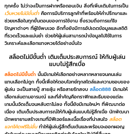
ทุกครั้ง ไม่ว่าจะเป็นการฝากหรือถอนเงิน สิ่งที่เพิ่มเติมในการเป็น
เว็บหวยไม่มีขั้นต่ำ
คือการมีบริการลูกค้าที่พร้อมให้คำปรึกษาและ
ช่วยเหลือในทุกขั้นตอนของการใช้งาน ซึ่งรวมถึงการแก้ไข
ปัญหาต่างๆ ที่ผู้ใช้พบเจอ อีกทั้งยังมีการอัปเดตข้อมูลและสถิติ
ที่รวดเร็วและแม่นยำ ช่วยให้ผู้เล่นสามารถนำข้อมูลไปใช้ในการ
วิเคราะห์และเลือกแทงหวยได้อย่างมั่นใจ
สล็อตไม่มีขั้นต่ำ เติมเต็มประสบการณ์ ให้กับผู้เล่น
แบบไม่รู้สึกเบื่อ
สล็อตไม่มีขั้นต่ำ
นั้นมีเกมให้เลือกอย่างหลากหลายจนคนเล่น
แทบเลือกไม่ถูก ทั้งนี้เพื่อให้ตอบโจทย์ทุกสไตล์และความชอบของ
ผู้เล่น จะเป็นสายบู๊ สายลุ้น หรือสายรักสงบ
สล็อต888
มีเกมให้
เลือกเล่นตามอารมณ์ และที่สำคัญคือกราฟิกและธีมของแต่ละ
เกมนั้นจัดเต็มจนหลับตาไม่ลง ทั้งนี้ยังมีเกมใหม่ๆ ที่พัฒนาต่อ
เนื่อง เติมเต็มประสบการณ์ให้กับผู้เล่นแบบไม่รู้สึกเบื่อ นักพัฒนา
มักพยายามสร้างเกมที่มีฟีเจอร์และเนื้อเรื่องที่น่าสนใจ
สล็อต
แจกโค้ดฟรีไม่อั้น
ทำให้ผู้เล่นรู้สึกตื่นเต้นและพร้อมจะออกผจญ