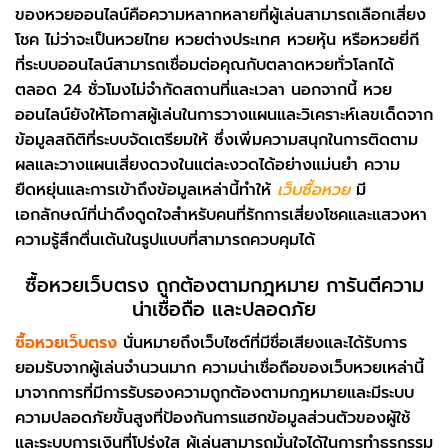
ของหวยออนไลน์คือความหลากหลายที่ผู้เล่นสามารถเลือกเสี่ยง
โชค ไม่ว่าจะเป็นหวยไทย หวยต่างประเทศ หวยหุ้น หรือหวยยี่กี
ที่ระบบออนไลน์สามารถเชื่อมต่อคุณกับตลาดหวยทั่วโลกได้
ตลอด 24 ชั่วโมงไม่จำกัดสถานที่และเวลา นอกจากนี้ หวย
ออนไลน์ยังให้โอกาสผู้เล่นในการวางแผนและวิเคราะห์เลขเด็ดจาก
ข้อมูลสถิติที่ระบบจัดเตรียมให้ ซึ่งเพิ่มความสนุกในการติดตาม
ผลและวางแผนเสี่ยงดวงในแต่ละงวดได้อย่างแม่นยำ ความ
ยืดหยุ่นและการเข้าถึงข้อมูลเหล่านี้ทำให้
เว็บซื้อหวย
มี
เอกลักษณ์ที่น่าดึงดูดใจสำหรับคนที่รักการเสี่ยงโชคและแสวงหา
ความรู้สึกตื่นเต้นในรูปแบบที่สามารถควบคุมได้
ซื้อหวยเว็บตรง ถูกต้องตามกฎหมาย
การันตีความ
น่าเชื่อถือ และปลอดภัย
ซื้อหวยเว็บตรง
นั่นหมายถึงเว็บไซต์ที่มีชื่อเสียงและได้รับการ
ยอมรับจากผู้เล่นจำนวนมาก ความน่าเชื่อถือของเว็บหวยเหล่านี้
มาจากการที่มีการรับรองความถูกต้องตามกฎหมายและมีระบบ
ความปลอดภัยขั้นสูงที่ป้องกันการแฮกข้อมูลส่วนตัวของผู้ใช้
และระบบการเงินที่โปร่งใส ผู้เล่นสามารถมั่นใจได้ในการทำธุรกรรม