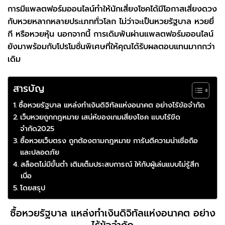
การมีแพลตฟอร์มออนไลน์ทำให้นักเสี่ยงโชคได้มีโอกาสเสี่ยงดวง
กับหวยหลากหลายประเภททั่วโลก ไม่ว่าจะเป็นหวยรัฐบาล หวยยี่
กี หรือหวยหุ้น นอกจากนี้ การเดิมพันผ่านแพลตฟอร์มออนไลน์
ยังมาพร้อมกับโปรโมชั่นพิเศษที่ให้คุณได้รับผลตอบแทนมากกว่า
เดิม
สารบัญ
ซื้อหวยรัฐบาล แหล่งทำเงินดิจิทัลแห่งอนาคต อย่างไร้ข้อจำกัด
เว็บหวยถูกกฎหมาย เสน่ห์ของเกมเสี่ยงโชค แบบไร้ขีด
จำกัด2025
ซื้อหวยเว็บตรง ถูกต้องตามกฎหมาย การันตีความน่าเชื่อถือ
และปลอดภัย
สล็อตไม่มีขั้นต่ำ เติมเต็มประสบการณ์ ให้กับผู้เล่นแบบไม่รู้สึก
เบื่อ
โดยสรุป
ซื้อหวยรัฐบาล
แหล่งทำเงินดิจิทัลแห่งอนาคต อย่าง