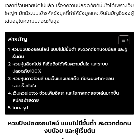
เวลาที่ร้านหวยปิดไปแล้ว เรื่องความปลอดภัยก็มั่นใจได้เพราะเว็บ
ใหญ่ๆ มักมีระบบเข้ารหัสข้อมูลที่ทำให้ข้อมูลและเงินในบัญชีของผู้
เล่นอยู่ในความปลอดภัยสูง
สารบัญ
หวยปิงปองออนไลน์ แบบไม่มีขั้นต่ำ สะดวกต่อคนงบน้อย และผู้
เริ่มต้น
หวยหุ้นสิงคโปร์ ที่เชื่อถือได้เพิ่มความมั่นใจ และระบบ
ปลอดภัย100%
หวยหุ้นดาวโจนส์ บนเว็บแทงเลขเด็ด ที่มีระบบฝาก-ถอน
รวดเร็วทันใจ
เว็บหวยlotto ช่วยเพิ่มอิสระ และโอกาสทดลองเล่นมากขึ้น
สมัครง่ายดาย
โดยสรุป
หวยปิงปองออนไลน์
แบบไม่มีขั้นต่ำ สะดวกต่อคน
งบน้อย และผู้เริ่มต้น