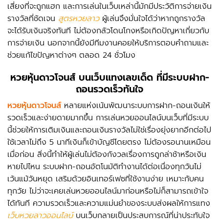
เสี่ยงที่จะถูกแฮก และการเล่นในเว็บเหล่านี้มักมีประวัติการจ่ายเงิน
รางวัลที่ชัดเจน
สูตรหวยลาว
ผู้เล่นจึงมั่นใจได้ว่าหากถูกรางวัล
จะได้รับเงินจริงทันที ไม่ต้องกลัวโดนโกงหรือเกิดปัญหาเกี่ยวกับ
การจ่ายเงิน นอกจากนี้ยังมีทีมงานคอยให้บริการตอบคำถามและ
ช่วยแก้ไขปัญหาต่างๆ ตลอด 24 ชั่วโมง
หวยหุ้นดาวโจนส์
บนเว็บแทงเลขเด็ด ที่มีระบบฝาก-
ถอนรวดเร็วทันใจ
หวยหุ้นดาวโจนส์
หลายแห่งเน้นพัฒนาระบบการฝาก-ถอนเงินให้
รวดเร็วและง่ายดายมากขึ้น การเล่นหวยออนไลน์บนเว็บที่มีระบบ
นี้ช่วยให้การเติมเงินและถอนเงินรางวัลไม่ใช่เรื่องยุ่งยากอีกต่อไป
ใช้เวลาไม่ถึง 5 นาทีเงินก็เข้าบัญชีโดยตรง ไม่ต้องรอนานเหมือน
เมื่อก่อน สิ่งนี้ทำให้ผู้เล่นไม่ต้องกังวลเรื่องการถูกล่าช้าหรือเงิน
หายไปไหน ระบบฝาก-ถอนอัตโนมัติทำงานได้ต่อเนื่องทุกวันไม่
เว้นแม้วันหยุด เสริมด้วยอินเทอร์เฟซที่ใช้งานง่าย เหมาะกับคน
ทุกวัย ไม่ว่าจะเคยเล่นหวยออนไลน์มาก่อนหรือไม่ก็สามารถเข้าใจ
ได้ทันที ความรวดเร็วและความแม่นยำของระบบส่งผลให้การแทง
เว็บหวยลาวออนไลน์
บนเว็บกลายเป็นประสบการณ์ที่น่าประทับใจ