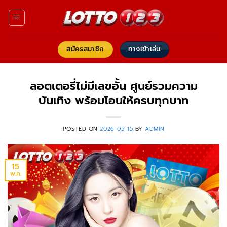
ข้าม
ไป
ยัง
เนื้อหา
สมัครสมาชิก
ทางเข้าเล่น
ลอตเตอรี่ไม่มีเลขอั้น ศูนย์รวมความ
บันเทิง พร้อมโอนให้ครบทุกบาท
POSTED ON
2026-05-15
BY
ADMIN
15
พ.ค.