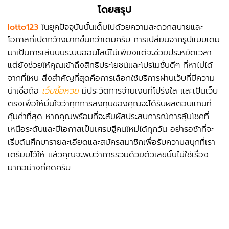
โดยสรุป
lotto123
ในยุคปัจจุบันนั้นเต็มไปด้วยความสะดวกสบายและ
โอกาสที่เปิดกว้างมากขึ้นกว่าเดิมครับ การเปลี่ยนจากรูปแบบเดิม
มาเป็นการเล่นบนระบบออนไลน์ไม่เพียงแต่จะช่วยประหยัดเวลา
แต่ยังช่วยให้คุณเข้าถึงสิทธิประโยชน์และโปรโมชั่นดีๆ ที่หาไม่ได้
จากที่ไหน สิ่งสำคัญที่สุดคือการเลือกใช้บริการผ่านเว็บที่มีความ
น่าเชื่อถือ
เว็บซื้อหวย
มีประวัติการจ่ายเงินที่โปร่งใส และเป็นเว็บ
ตรงเพื่อให้มั่นใจว่าทุกการลงทุนของคุณจะได้รับผลตอบแทนที่
คุ้มค่าที่สุด หากคุณพร้อมที่จะสัมผัสประสบการณ์การลุ้นโชคที่
เหนือระดับและมีโอกาสเป็นเศรษฐีคนใหม่ได้ทุกวัน อย่ารอช้าที่จะ
เริ่มต้นศึกษารายละเอียดและสมัครสมาชิกเพื่อรับความสนุกที่เรา
เตรียมไว้ให้ แล้วคุณจะพบว่าการรวยด้วยตัวเลขนั้นไม่ใช่เรื่อง
ยากอย่างที่คิดครับ