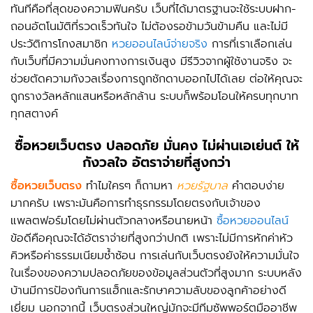
ทันทีคือที่สุดของความฟินครับ เว็บที่ได้มาตรฐานจะใช้ระบบฝาก-
ถอนอัตโนมัติที่รวดเร็วทันใจ ไม่ต้องรอข้ามวันข้ามคืน และไม่มี
ประวัติการโกงสมาชิก
หวยออนไลน์จ่ายจริง
การที่เราเลือกเล่น
กับเว็บที่มีความมั่นคงทางการเงินสูง มีรีวิวจากผู้ใช้งานจริง จะ
ช่วยตัดความกังวลเรื่องการถูกชักดาบออกไปได้เลย ต่อให้คุณจะ
ถูกรางวัลหลักแสนหรือหลักล้าน ระบบก็พร้อมโอนให้ครบทุกบาท
ทุกสตางค์
ซื้อหวยเว็บตรง
ปลอดภัย มั่นคง ไม่ผ่านเอเย่นต์ ให้
กังวลใจ อัตราจ่ายที่สูงกว่า
ซื้อหวยเว็บตรง
ทำไมใครๆ ก็ถามหา
หวยรัฐบาล
คำตอบง่าย
มากครับ เพราะมันคือการทำธุรกรรมโดยตรงกับเจ้าของ
แพลตฟอร์มโดยไม่ผ่านตัวกลางหรือนายหน้า
ซื้อหวยออนไลน์
ข้อดีคือคุณจะได้อัตราจ่ายที่สูงกว่าปกติ เพราะไม่มีการหักค่าหัว
คิวหรือค่าธรรมเนียมซ้ำซ้อน การเล่นกับเว็บตรงยังให้ความมั่นใจ
ในเรื่องของความปลอดภัยของข้อมูลส่วนตัวที่สูงมาก ระบบหลัง
บ้านมีการป้องกันการแฮ็กและรักษาความลับของลูกค้าอย่างดี
เยี่ยม นอกจากนี้ เว็บตรงส่วนใหญ่มักจะมีทีมซัพพอร์ตมืออาชีพ