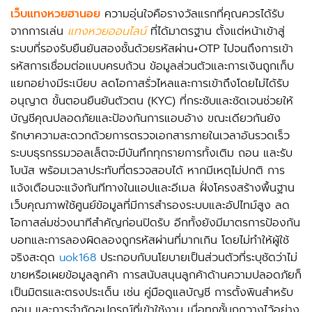
เว็บแทงหวยฮานอย
ความอุ่นใจคือรางวัลแรกที่คุณควรได้รับ
จากการเล่น
แทงหวยออนไลน์
ที่ได้มาตรฐาน ตั้งแต่หน้าเข้าสู่
ระบบที่รองรับยืนยันสองชั้นด้วยรหัสผ่าน+OTP ไปจนถึงการเข้า
รหัสการเชื่อมต่อแบบครบถ้วน ข้อมูลส่วนตัวและการเงินถูกเก็บ
แยกอย่างมีระเบียบ ลดโอกาสรั่วไหลและการเข้าถึงโดยไม่ได้รับ
อนุญาต ขั้นตอนยืนยันตัวตน (KYC) ที่กระชับและชัดเจนช่วยให้
บัญชีคุณปลอดภัยและป้องกันการแอบอ้าง ขณะเดียวกันยัง
รักษาความสะดวกด้วยการตรวจเอกสารภายในเวลาอันรวดเร็ว
ระบบธุรกรรมวอลเล็ตจะมีบันทึกทุกรายการทั้งเติม ถอน และรับ
โบนัส พร้อมเวลาประทับที่ตรวจสอบได้ หากมีเหตุไม่ปกติ การ
แจ้งเตือนจะแจ้งทันทีทางในแอปและอีเมล ฝั่งโครงสร้างพื้นฐาน
เว็บคุณภาพใช้ศูนย์ข้อมูลที่มีการสำรองระบบและอัปไทม์สูง ลด
โอกาสล่มช่วงนาทีสำคัญก่อนปิดรับ อีกทั้งยังมีมาตรการป้องกัน
บอทและการลองผิดลองถูกรหัสผ่านที่มากเกิน โดยไม่ทำให้ผู้ใช้
จริงสะดุด
uok168
ประกอบกับนโยบายเป็นส่วนตัวที่ระบุชัดว่าไม่
ขายหรือเผยข้อมูลลูกค้า การสนับสนุนลูกค้าด้านความปลอดภัยก็
เป็นมิตรและตรงประเด็น เช่น คู่มือดูแลบัญชี การตั้งพินสำหรับ
ถอน และการจำกัดอุปกรณ์ที่เข้าใช้งาน เมื่อทุกชั้นถูกวางไว้อย่าง