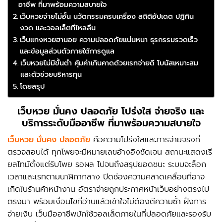
อาชีพ ที่มาพร้อมความสบายใจ
เว็บหวยจ่ายไม่อั้น นวัตกรรมครบเครื่อง สถิติอัปเดต ปฏิทิน
งวด และวอลเล็ตที่ไหลลื่น
เว็บแทงหวยฮานอย ความปลอดภัยแน่นหนา ธุรกรรมรวดเร็ว
และข้อมูลส่วนตัวภายใต้การดูแล
เว็บหวยไม่มีขั้นต่ำ คุ้มค่าเกินคาดด้วยเรทจ่ายดี โบนัสเหมาะสม
และตัวช่วยบริหารทุน
โดยสรุป
เว็บหวย มั่นคง ปลอดภัย
โปร่งใส จ่ายจริง และ
บริการระดับมืออาชีพ ที่มาพร้อมความสบายใจ
เว็บหวย มั่นคง ปลอดภัย
คือความโปร่งใสและการจ่ายจริงที่
ตรวจสอบได้ ทุกโพยจะมีหมายเลขอ้างอิงชัดเจน สถานะแสดงเรี
ยลไทม์ตั้งแต่รับโพย รอผล ไปจนถึงสรุปยอดชนะ ระบบจะล็อก
เวลาและเรทตามนาฬิกากลาง ปิดช่องความคลาดเคลื่อนที่อาจ
เกิดในร้านค้าหน้างาน อัตราจ่ายถูกประกาศหน้าเว็บอย่างตรงไป
ตรงมา พร้อมเงื่อนไขที่อ่านแล้วเข้าใจไม่ต้องตีความซ้ำ ฝั่งการ
จ่ายเงิน เว็บมืออาชีพมักใช้วอลเล็ตภายในที่ปลอดภัยและรองรับ