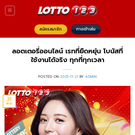
ข้าม
ไป
ยัง
เนื้อหา
สมัครสมาชิก
ทางเข้าเล่น
ลอตเตอรี่ออนไลน์ เรทที่ยืดหยุ่น โบนัสที่
ใช้งานได้จริง ทุกที่ทุกเวลา
POSTED ON
2025-11-21
BY
ADMIN
21
พ.ย.