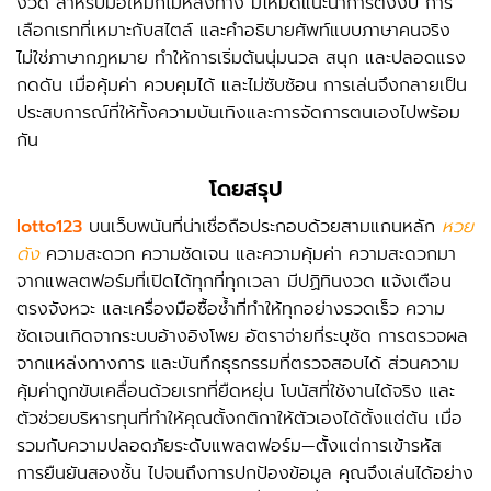
งวด สำหรับมือใหม่ก็ไม่หลงทาง มีโหมดแนะนำการตั้งงบ การ
เลือกเรทที่เหมาะกับสไตล์ และคำอธิบายศัพท์แบบภาษาคนจริง
ไม่ใช่ภาษากฎหมาย ทำให้การเริ่มต้นนุ่มนวล สนุก และปลอดแรง
กดดัน เมื่อคุ้มค่า ควบคุมได้ และไม่ซับซ้อน การเล่นจึงกลายเป็น
ประสบการณ์ที่ให้ทั้งความบันเทิงและการจัดการตนเองไปพร้อม
กัน
โดยสรุป
lotto123
บนเว็บพนันที่น่าเชื่อถือประกอบด้วยสามแกนหลัก
หวย
ดัง
ความสะดวก ความชัดเจน และความคุ้มค่า ความสะดวกมา
จากแพลตฟอร์มที่เปิดได้ทุกที่ทุกเวลา มีปฏิทินงวด แจ้งเตือน
ตรงจังหวะ และเครื่องมือซื้อซ้ำที่ทำให้ทุกอย่างรวดเร็ว ความ
ชัดเจนเกิดจากระบบอ้างอิงโพย อัตราจ่ายที่ระบุชัด การตรวจผล
จากแหล่งทางการ และบันทึกธุรกรรมที่ตรวจสอบได้ ส่วนความ
คุ้มค่าถูกขับเคลื่อนด้วยเรทที่ยืดหยุ่น โบนัสที่ใช้งานได้จริง และ
ตัวช่วยบริหารทุนที่ทำให้คุณตั้งกติกาให้ตัวเองได้ตั้งแต่ต้น เมื่อ
รวมกับความปลอดภัยระดับแพลตฟอร์ม—ตั้งแต่การเข้ารหัส
การยืนยันสองชั้น ไปจนถึงการปกป้องข้อมูล คุณจึงเล่นได้อย่าง