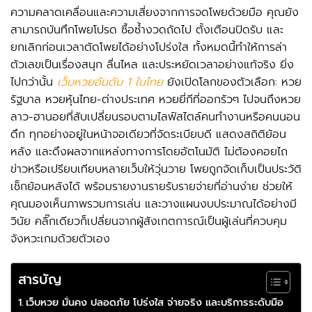
ความคลาดเคลื่อนและความเสี่ยงจากการจดโพยด้วยมือ คุณยัง
สามารถบันทึกโพยโปรด ซื้อซ้ำงวดถัดไป ตั้งเตือนปิดรับ และ
ยกเลิกก่อนเวลาตัดโพยได้อย่างโปร่งใส ทั้งหมดนี้ทำให้การล่า
ตัวเลขเป็นเรื่องสนุก ลื่นไหล และประหยัดเวลาอย่างแท้จริง ยิ่ง
ไปกว่านั้น
เว็บหวยอันดับ 1 ในไทย
ยังเปิดโลกของตัวเลือก: หวย
รัฐบาล หวยหุ้นไทย-ต่างประเทศ หวยยี่กีที่ออกรัวๆ ไปจนถึงหวย
ลาว-ฮานอยที่สับเปลี่ยนรอบตามไลฟ์สไตล์คนทำงานหรือคนนอน
ดึก ทุกอย่างอยู่ในหน้าจอเดียวที่จัดระเบียบดี แสดงสถิติย้อน
หลัง และดึงผลจากแหล่งทางการโดยอัตโนมัติ ไม่ต้องคอยไถ
ข่าวหรือเปรียบเทียบหลายเว็บให้วุ่นวาย โพยถูกจัดเก็บเป็นประวัติ
เช็กย้อนหลังได้ พร้อมรายงานรายรับรายจ่ายที่อ่านง่าย ช่วยให้
คุณมองเห็นภาพรวมการเล่น และวางแผนงบประมาณได้อย่างมี
วินัย คลิ๊กเดียวก็เปลี่ยนจากผู้สังเกตการณ์เป็นผู้เล่นที่ควบคุม
จังหวะเกมด้วยตัวเอง
สารบัญ
เว็บหวย มั่นคง ปลอดภัย โปร่งใส จ่ายจริง และบริการระดับมือ