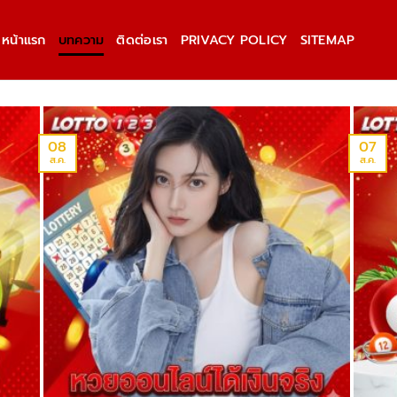
หน้าแรก
บทความ
ติดต่อเรา
PRIVACY POLICY
SITEMAP
08
07
ส.ค.
ส.ค.