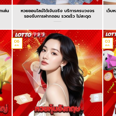
กเล่น
หวยออนไลน์ได้เงินจริง บริการครบวงจร
เว็บ
รองรับการฝากถอน รวดเร็ว ไม่สะดุด
06
03
ส.ค.
ส.ค.