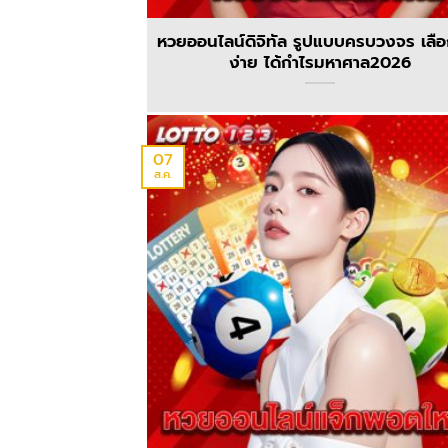
หวยออนไลน์ดิจิทัล รูปแบบครบวงจร เลือ
ง่าย ได้กำไรมหาศาล2026
07
ส.ค.