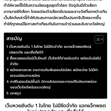
ทำให้หวยนี้ได้รับความนิยมสูงสุดทั่วโลก ปัจจุบันมีตัวเลือก
มากมายให้เลือก โดยแต่ละตัวเลือกมีเกมและรางวัลที่แตกต่างกัน
เว็บไซต์เหล่านี้ทำให้ประสบการณ์หวยเป็นประชาธิปไตยมากขึ้น
ทำให้ทุกคนมีโอกาสเท่าเทียมกันในการเข้าร่วมและรับรางวัลใหญ่
สารบัญ
เว็บหวยอันดับ 1 ในไทย ไม่มีขีดจำกัด แจกแจ็กพอตใหญ่
ปลอดภัย และเชื่อถือได้
ซื้อหวยออนไลน์เว็บไหนดี เว็บไซต์ที่จ่ายเงินจริง พร้อมโบนัสไม่
จำกัด
สมัครแทงหวย เกมการเดิมพันออนไลน์สด สมัครง่าย ไม่มีค่า
ธรรมเนียมการสมัคร
คาสิโนออนไลน์ชั้นนำ มีการอัปเดตและการแก้ไขข้อบกพร่อง
ของเว็บไซต์พนันขนาดใหญ่
บทสรุป
เว็บหวยอันดับ 1 ในไทย
ไม่มีขีดจำกัด แจกแจ็กพอต