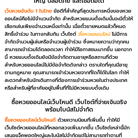
ใหญ่ ปลอดภัย และเชื่อถือได้
เว็บหวยอันดับ 1 ในไทย
ข้อดีที่สำคัญที่สุดประการหนึ่งของหวย
ออนไลน์คือไม่มีจำนวนจำกัด สำหรับหวยแบบดั้งเดิมนั้นจะมีตั๋วให้
เลือกเล่นเพียงจำนวนหนึ่งเท่านั้น เมื่อตั๋วขายหมดแล้วก็หมด
สิทธิ์เข้าร่วม ในทางกลับกัน เว็บไซต์
ซื้อหวยออนไลน์
ไม่มีการ
จำกัดจำนวนผู้เล่นหรือจำนวนผู้เข้าร่วม ซึ่งหมายความว่าทุกคน
สามารถเข้าร่วมได้ตลอดเวลา ทำให้มีโอกาสชนะมากขึ้น นอกจาก
นี้ หวยแบบดั้งเดิมยังมีข้อจำกัดตามอายุหรือสถานที่ด้วย
สำหรับหวยออนไลน์ไม่มีข้อจำกัดดังกล่าว ตราบใดที่คุณมีอายุ
ตามกฎหมาย คุณสามารถเข้าร่วมหวยจากที่ใดก็ได้ในโลก ทำให้
สะดวกสำหรับนักเดินทางที่ต้องการเข้าร่วมหวยในต่างประเทศ
หรือสำหรับผู้ที่อาศัยอยู่ในพื้นที่ที่ไม่มีหวยแบบดั้งเดิม
ซื้อหวยออนไลน์เว็บไหนดี
เว็บไซต์ที่จ่ายเงินจริง
พร้อมโบนัสไม่จำกัด
ซื้อหวยออนไลน์เว็บไหนดี
ด้วยความนิยมที่เพิ่มขึ้น ทำให้มี
เว็บไซต์หวยออนไลน์ที่หลอกลวงเพิ่มมากขึ้น เว็บไซต์เหล่านี้มัก
เสนอแจ็คพอตใหญ่และโบนัสไม่จำกัดแต่ไม่สามารถทำตามที่