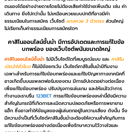
ตนเองได้อย่างง่ายดายโดยไม่ต้องเสียค่าใช้จ่ายเพิ่มเติม เช่น ค่า
เดินทาง ยิ่งไปกว่านั้น ไม่เหมือนหวยแบบปกติที่อาจมีค่า
ธรรมเนียมในการสมัคร เว็บไซต์
แทงหวย 3 ตัวตรง
ส่วนใหญ่
ไม่เรียกเก็บค่าธรรมเนียมการสมัครใดๆ
คาสิโนออนไลน์ชั้นนำ มี
การอัปเดตและการแก้ไขข้อ
บกพร่อง ของเว็บไซต์พนันขนาดใหญ่
คาสิโนออนไลน์ชั้นนำ
ไม่มีเว็บไซต์ใดที่สมบูรณ์แบบ และ
คาสิโน
เปิด24ชั่วโมง
ก็ไม่มีข้อยกเว้น เว็บไซต์คาสิโนชั้นนำมีทีมงาน
เฉพาะสำหรับการแก้ไขข้อบกพร่องและแก้ไขปัญหาทางเทคนิคที่
อาจเกิดขึ้นบนแพลตฟอร์มของตน มีการอัปเดตอย่างต่อเนื่อง
เพื่อแก้ไขข้อบกพร่อง ปรับปรุงการเล่นเกม และให้แน่ใจว่าการ
ทำงานจะราบรื่น
123BET
การแก้ไขข้อบกพร่องเหล่านี้ยังมีความ
สำคัญในกรณีที่เกิดการละเมิดความปลอดภัยหรือการพยายาม
แฮ็ก ซึ่งอาจทำให้ข้อมูลของผู้เล่นตกอยู่ในความเสี่ยง ดังนั้น จึง
มีความจำเป็นที่เว็บไซต์คาสิโนชั้นนำจะต้องให้ความสำคัญกับการ
แก้ไขข้อบกพร่องอย่างต่อเนื่องเพื่อรักษาความไว้วางใจและ