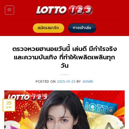
ข้าม
ไป
ยัง
เนื้อหา
สมัครสมาชิก
ทางเข้าเล่น
ตรวจหวยฮานอยวันนี้ เล่นดี มีกำไรจริง
และความบันเทิง ที่ทำให้เพลิดเพลินทุก
วัน
POSTED ON
2025-01-25
BY
ADMIN
25
ม.ค.