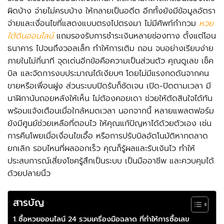
ผิดบ้าง จ่ายไม่ครบบ้าง ให้กลายเป็นอดีต อีกทั้งยังมีข้อมูลอัตรา
จ่ายและเงื่อนไขที่แสดงแบบตรงไปตรงมา ไม่มีศัพท์กำกวม
หวย
ใต้ดินออนไลน์
แถมรองรับการชำระเงินหลายช่องทาง ตั้งแต่โอน
ธนาคาร ไปจนถึงวอลเล็ท ทำให้การเติม ถอน จบอย่างเรียบง่าย
ภายในไม่กี่นาที จุดเด่นอีกข้อคือความเป็นส่วนตัว คุณดูเลข เช็ค
บิล และจัดการงบประมาณได้เงียบๆ โดยไม่มีแรงกดดันจากคน
ขายหรือเพื่อนฝูง ส่วนระบบปิดรับก็ชัดเจน เปิด-ปิดตามเวลา มี
นาฬิกานับถอยหลังให้เห็น ไม่ต้องคอยเดา ช่วยให้ตัดสินใจได้ทัน
พร้อมแจ้งเตือนเมื่อใกล้หมดเวลา นอกจากนี้ หลายแพลตฟอร์ม
ยังมีศูนย์ช่วยเหลือที่ตอบไว ให้คุณแก้ปัญหาได้ด้วยตัวเอง เช่น
การคืนโพยเมื่อเงื่อนไขเอื้อ หรือการปรับบิลอัตโนมัติหากตลาด
ยกเลิก รอบไหนที่ผลออกเร็ว คุณก็รู้ผลและรับเงินไว ทำให้
ประสบการณ์เสี่ยงโชครู้สึกเป็นระบบ เป็นมืออาชีพ และควบคุมได้
ด้วยปลายนิ้ว
สารบัญ
ซื้อหวยออนไลน์ 24 รวมเครื่องมือฉลาด ที่ทำให้การซื้อเลข