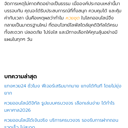
จัดการเหตุไม่คาดคิดอย่างเป็นธรรม เมื่อองค์ประกอบเหล่านี้มา
บรรจบกัน คุณจะได้รับประสบการณ์ที่ทั้งสนุก ควบคุมได้ และคุ้ม
ค่ากับเวลา นั่นคือเหตุผลว่าทำไม
หวยชุด
ในโลกออนไลน์จึง
กลายเป็นมาตรฐานใหม่ ที่ตอบโจทย์ไลฟ์สไตล์ยุคดิจิทัลได้ครบ
ทั้งสะดวก ปลอดภัย โปร่งใส และมีทางเลือกให้คุณลุ้นอย่างมี
แผนในทุกๆ วัน
บทความล่าสุด
แทงหวย24 ชั่วโมง ฟีเจอร์เสริมมากมาย แทงได้ทันที โดยไม่ยุ่ง
ยาก
หวยออนไลน์ดิจิทัล รูปแบบครบวงจร เลือกเล่นง่าย ได้กำไร
มหาศาล2026
หวยออนไลน์ได้เงินจริง บริการครบวงจร รองรับการฝากถอน
รวดเร็ว ไม่สะดุด