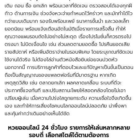
เติม ถอน ซื้อ ยกเลิก พร้อมเวลาที่ชัดเจน ตรวจสอบได้เองทุกฝี
ก้าว ด้านการเงิน ช่วงจังหวะจ่ายกำหนดไว้คร่าวๆ และมักทำได้ไว
กว่าแบบเดิมมาก รองรับพร้อมเพย์ ธนาคารชั้นนำ และวอลเล็ท
ยอดนิยม พร้อมแจ้งเตือนอัตโนมัติเมื่อรายการเสร็จสิ้น ทำให้
คุณวางแผนรอบถัดไปอย่างไม่สะดุด เรื่องโปรโมชั่นก็ควรตรงไป
ตรงมา ไม่บิดเงื่อนไข เช่น ส่วนลดตามยอดซื้อ โปรคืนยอดเสีย
รายสัปดาห์ หรือเพิ่มอัตราจ่ายในรอบพิเศษ โดยระบุเกณฑ์ชัดเจน
ใช้งานได้จริง ไม่ต้องไล่อ่านตัวหนังสือยิบย่อยจนปวดหัว
นอกจากนี้ การบริการลูกค้าที่ตอบไวและแก้ปัญหาเป็นขั้นเป็นตอน
ถือเป็นสัญญาณของแพลตฟอร์มที่มีมาตรฐาน หากเกิด
เหตุสุดวิสัย เช่น ตลาดยกเลิก ผลคลาดเคลื่อน ระบบที่ดีจะ
ประกาศชี้แจงทันที และปรับสถานะโพยให้สอดคล้องโดยไม่เอา
เปรียบผู้เล่น เมื่อความโปร่งใสถูกยกระดับ ความเชื่อใจจึงเกิดขึ้น
เอง และทำให้การเสี่ยงโชคบนโลกออนไลน์ปลอดภัย น่าพึ่งพา
และคุ้มค่ากว่าเดิมอย่างเห็นได้ชัด
หวยออนไลน์ 24 ชั่วโมง
รายการให้เล่นหลากหลาย
รอบถี่ เลือกสไตล์ได้ตามต้องการ