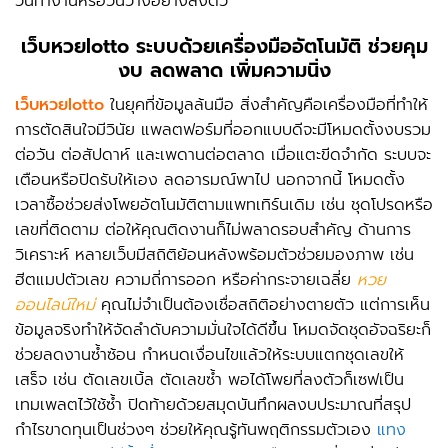
วันทำงานหรือวันว่างอย่างลงตัว
เว็บหวยlotto
ระบบด้วยเครื่องมืออัตโนมัติ ช่วยคุม
งบ ลดพลาด เพิ่มความนิ่ง
เว็บหวยlotto
ในยุคที่ข้อมูลล้นมือ สิ่งสำคัญคือเครื่องมือที่ทำให้
การตัดสินใจมีวินัย แพลตฟอร์มที่ออกแบบดีจะมีโหมดตั้งงบรวม
ต่อวัน ต่อสัปดาห์ และเพดานต่อตลาด เมื่อแตะขีดจำกัด ระบบจะ
เตือนหรือปิดรับให้เอง ลดอารมณ์พาไป นอกจากนี้ โหมดตั้ง
เวลาซื้อช่วยส่งโพยอัตโนมัติตามแพทเทิร์นเดิม เช่น ชุดโปรดหรือ
เลขที่ติดตาม ต่อให้คุณติดงานก็ไม่พลาดรอบสำคัญ ด้านการ
วิเคราะห์ หลายเว็บมีสถิติย้อนหลังพร้อมตัวช่วยมองภาพ เช่น
ฮีตแมปตัวเลข ความถี่การออก หรือค่ากระจายเฉลี่ย
หวย
ออนไลน์ใหม่
คุณไม่จำเป็นต้องเชื่อสถิติอย่างตายตัว แต่การเห็น
ข้อมูลจริงทำให้จัดลำดับความมั่นใจได้ดีขึ้น โหมดจัดชุดอัจฉริยะก็
ช่วยลดงานซ้ำซ้อน กำหนดเงื่อนไขแล้วให้ระบบแตกชุดเลขให้
เสร็จ เช่น ตัดเลขเบิ้ล ตัดเลขซ้ำ พอได้โพยที่ลงตัวก็เซฟเป็น
เทมเพลตไว้ใช้ซ้ำ ปิดท้ายด้วยสมุดบันทึกผลงบประมาณที่สรุป
กำไรขาดทุนเป็นช่วงๆ ช่วยให้คุณรู้ทันพฤติกรรมตัวเอง
แทง