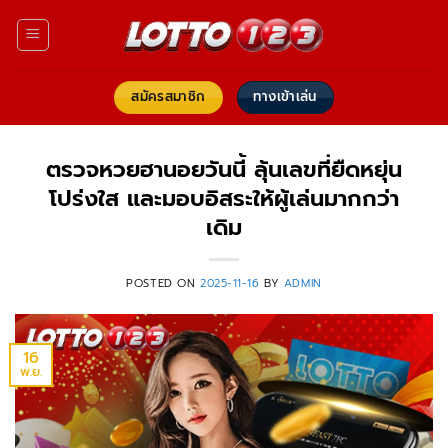
ข้าม
ไป
ยัง
เนื้อหา
สมัครสมาชิก
ทางเข้าเล่น
ตรวจหวยฮานอยวันนี้ ลุ้นเลขที่ยืดหยุ่น
โปร่งใส และมอบอิสระให้ผู้เล่นมากกว่า
เดิม
POSTED ON
2025-11-16
BY
ADMIN
16
พ.ย.