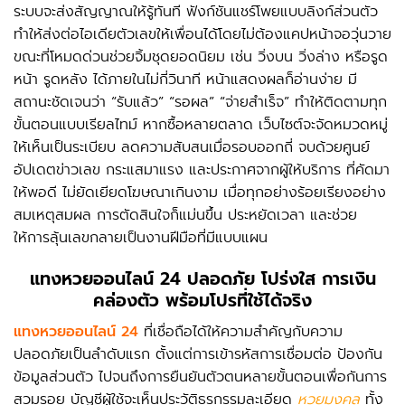
ระบบจะส่งสัญญาณให้รู้ทันที ฟังก์ชันแชร์โพยแบบลิงก์ส่วนตัว
ทำให้ส่งต่อไอเดียตัวเลขให้เพื่อนได้โดยไม่ต้องแคปหน้าจอวุ่นวาย
ขณะที่โหมดด่วนช่วยจิ้มชุดยอดนิยม เช่น วิ่งบน วิ่งล่าง หรือรูด
หน้า รูดหลัง ได้ภายในไม่กี่วินาที หน้าแสดงผลก็อ่านง่าย มี
สถานะชัดเจนว่า “รับแล้ว” “รอผล” “จ่ายสำเร็จ” ทำให้ติดตามทุก
ขั้นตอนแบบเรียลไทม์ หากซื้อหลายตลาด เว็บไซต์จะจัดหมวดหมู่
ให้เห็นเป็นระเบียบ ลดความสับสนเมื่อรอบออกถี่ จบด้วยศูนย์
อัปเดตข่าวเลข กระแสมาแรง และประกาศจากผู้ให้บริการ ที่คัดมา
ให้พอดี ไม่ยัดเยียดโฆษณาเกินงาม เมื่อทุกอย่างร้อยเรียงอย่าง
สมเหตุสมผล การตัดสินใจก็แม่นขึ้น ประหยัดเวลา และช่วย
ให้การลุ้นเลขกลายเป็นงานฝีมือที่มีแบบแผน
แทงหวยออนไลน์ 24
ปลอดภัย โปร่งใส การเงิน
คล่องตัว พร้อมโปรที่ใช้ได้จริง
แทงหวยออนไลน์ 24
ที่เชื่อถือได้ให้ความสำคัญกับความ
ปลอดภัยเป็นลำดับแรก ตั้งแต่การเข้ารหัสการเชื่อมต่อ ป้องกัน
ข้อมูลส่วนตัว ไปจนถึงการยืนยันตัวตนหลายขั้นตอนเพื่อกันการ
สวมรอย บัญชีผู้ใช้จะเห็นประวัติธุรกรรมละเอียด
หวยมงคล
ทั้ง