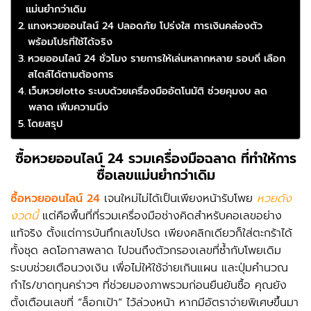
แม่นยำกว่าเดิม
แทงหวยออนไลน์ 24 ปลอดภัย โปร่งใส การเงินคล่องตัว
พร้อมโปรที่ใช้ได้จริง
หวยออนไลน์ 24 ชั่วโมง รายการให้เล่นหลากหลาย รอบถี่ เลือก
สไตล์ได้ตามต้องการ
เว็บหวยlotto ระบบด้วยเครื่องมืออัตโนมัติ ช่วยคุมงบ ลด
พลาด เพิ่มความนิ่ง
โดยสรุป
ซื้อหวยออนไลน์ 24
รวมเครื่องมือฉลาด ที่ทำให้การ
ซื้อเลขแม่นยำกว่าเดิม
ซื้อหวยออนไลน์ 24
เจนใหม่ไม่ได้เป็นเพียงหน้ารับโพย
หวยดัง
งวดนี้
แต่คือพื้นที่ที่รวมเครื่องมือช่างคิดสำหรับคอเลขอย่าง
แท้จริง ตั้งแต่การบันทึกเลขโปรด เพียงคลิกเดียวก็ใส่ตะกร้าได้
ทั้งชุด ลดโอกาสพลาด ไปจนถึงตัวกรองเลขที่ซ้ำกับโพยเดิม
ระบบช่วยเตือนวงเงิน เพื่อไม่ให้ใช้จ่ายเกินแผน และปุ่มคำนวณ
กำไร/ขาดทุนคร่าวๆ ที่ช่วยมองภาพรวมก่อนยืนยันซื้อ คุณยัง
ตั้งเตือนเลขที่ “ล็อกเป้า” ไว้ล่วงหน้า หากมีอัตราจ่ายพิเศษขึ้นมา