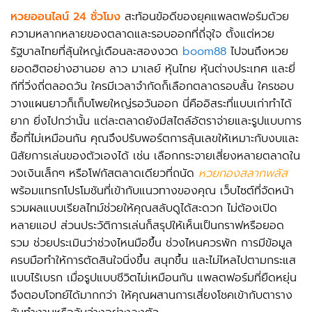
หวยออนไลน์ 24 ชั่วโมง
สะท้อนข้อดีของยุคแพลตฟอร์มด้วย
ความหลากหลายของตลาดและรอบออกที่ถี่จุใจ ตั้งแต่หวย
รัฐบาลไทยที่ลุ้นใหญ่เดือนละสองงวด
boom88
ไปจนถึงหวย
ยอดฮิตอย่างฮานอย ลาว มาเลย์ หุ้นไทย หุ้นต่างประเทศ และยี่
กีที่วิ่งถี่ตลอดวัน ใครมีเวลาจำกัดก็เลือกตลาดรอบสั้น ใครชอบ
วางแผนยาวก็เก็บโพยใหญ่รอวันออก นี่คืออิสระที่แบบเก่าทำได้
ยาก ยิ่งไปกว่านั้น แต่ละตลาดยังมีสไตล์อัตราจ่ายและรูปแบบการ
ซื้อที่ไม่เหมือนกัน คุณจึงปรับพอร์ตการลุ้นเลขให้เหมาะกับงบและ
นิสัยการเล่นของตัวเองได้ เช่น เลือกกระจายเสี่ยงหลายตลาดใน
วงเงินเล็กๆ หรือโฟกัสตลาดเดียวที่ถนัด
หวยกองสลากพลัส
พร้อมแทรกโปรโมชันที่เข้ากับแนวทางของคุณ เว็บไซต์ที่จัดหน้า
รวมผลแบบเรียลไทม์ช่วยให้คุณสลับดูได้สะดวก ไม่ต้องเปิด
หลายแอป ส่วนประวัติการเล่นก็สรุปให้เห็นเป็นกราฟหรือยอด
รวม ช่วยประเมินว่าช่วงไหนมือขึ้น ช่วงไหนควรพัก การมีข้อมูล
ครบมือทำให้การตัดสินใจนิ่งขึ้น สนุกขึ้น และไม่ไหลไปตามกระแส
แบบไร้เบรก เมื่อรูปแบบชีวิตไม่เหมือนกัน แพลตฟอร์มที่ยืดหยุ่น
จึงตอบโจทย์ได้มากกว่า ให้คุณผสานการเสี่ยงโชคเข้ากับตาราง