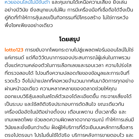
หวยออนไลน์ไม่มีขั้นต่ำ
และคุมเกมได้เหนือความเสี่ยง ยิ่งเล่น
อย่างมีวินัย ยิ่งสนุกแบบไม่ฝืน การมีเครื่องมือที่เชื่อถือได้จึงเป็น
คู่คิดที่ทำให้การลุ้นเลขเป็นกิจกรรมที่มีโครงสร้าง ไม่ใช่การหวัง
พึ่งโชคเพียงอย่างเดียว
โดยสรุป
lotto123
การขยับจากโพยกระดาษไปสู่แพลตฟอร์มออนไลน์ไม่ใช่
แค่เทรนด์ แต่คือวิวัฒนาการของประสบการณ์ผู้เล่นในภาพรวม
ตั้งแต่ความคล่องตัวในการเลือกเลขและรอบเวลา ความโปร่งใส
ที่ตรวจสอบได้ ไปจนถึงความปลอดภัยของข้อมูลและการเงินที่
รวดเร็ว จึงไม่น่าแปลกที่คอหวยจำนวนมากหันมาจัดการทุกอย่าง
ผ่านหน้าจอเดียว ความหลากหลายของตลาดช่วยให้คุณ
ออกแบบวิธีลุ้นเลขในสไตล์ตัวเองได้ละเอียดขึ้น กระจายเสี่ยงได้
เป็นระบบ และใช้สถิติจริงประกอบการตัดสินใจ ขณะเดียวกัน
เครื่องมืออัตโนมัติอย่างตั้งงบ เตือนเพดาน ตั้งเวลาซื้อ และ
เทมเพลตโพย ช่วยลดความผิดพลาดจากอารมณ์ ทำให้การเล่นมี
วินัยและยั่งยืนกว่าเดิม ฝั่งผู้ให้บริการที่ดีจะยืนบนหลักการสื่อสาร
ตรงไปตรงมา โปรโมชั่นใช้ได้จริง บริการหลังการขายตอบไว และ