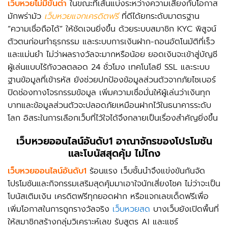
เว็บหวยไม่มีขั้นต่ำ
ในขณะที่เส้นแบ่งระหว่างความเสี่ยงกับโอกาส
มักพร่ามัว
เว็บหวยแจกเครดิตฟรี
ที่ดีได้ยกระดับมาตรฐาน
“ความเชื่อถือได้” ให้ชัดเจนยิ่งขึ้น ด้วยระบบสมาชิก KYC พิสูจน์
ตัวตนก่อนทำธุรกรรม และระบบการเงินฝาก-ถอนอัตโนมัติที่เร็ว
และแม่นยำ ไม่ว่าผลรางวัลจะมากหรือน้อย ยอดเงินจะเข้าสู่บัญชี
ผู้เล่นแบบไร้กังวลตลอด 24 ชั่วโมง เทคโนโลยี SSL และระบบ
ฐานข้อมูลที่เข้ารหัส ยังช่วยปกป้องข้อมูลส่วนตัวจากภัยไซเบอร์
ปิดช่องทางโจรกรรมข้อมูล เพิ่มความเชื่อมั่นให้ผู้เล่นว่าเงินทุก
บาทและข้อมูลส่วนตัวจะปลอดภัยเหมือนฝากไว้ในธนาคารระดับ
โลก อิสระในการเลือกเว็บที่ไว้ใจได้จึงกลายเป็นเรื่องสำคัญยิ่งขึ้น
เว็บหวยออนไลน์อันดับ1
อาณาจักรของโปรโมชัน
และโบนัสสุดคุ้ม ไม่โกง
เว็บหวยออนไลน์อันดับ1
ร้อนแรง เว็บชั้นนำจึงแข่งขันกันจัด
โปรโมชันและกิจกรรมเสริมสุดคุ้มมาเอาใจนักเสี่ยงโชค ไม่ว่าจะเป็น
โบนัสเติมเงิน เครดิตฟรีทุกยอดฝาก หรือแจกเลขเด็ดฟรีเพื่อ
เพิ่มโอกาสในการถูกรางวัลจริง
เว็บหวยสด
บางเว็บยังเปิดพื้นที่
ให้สมาชิกสร้างกลุ่มวิเคราะห์เลข รับสูตร AI และแชร์