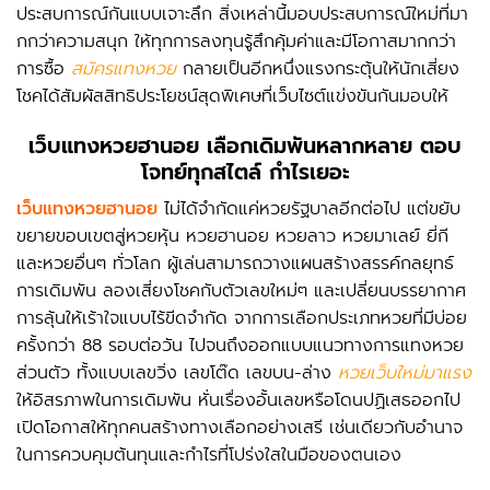
ประสบการณ์กันแบบเจาะลึก สิ่งเหล่านี้มอบประสบการณ์ใหม่ที่มา
กกว่าความสนุก ให้ทุกการลงทุนรู้สึกคุ้มค่าและมีโอกาสมากกว่า
การซื้อ
สมัครแทงหวย
กลายเป็นอีกหนึ่งแรงกระตุ้นให้นักเสี่ยง
โชคได้สัมผัสสิทธิประโยชน์สุดพิเศษที่เว็บไซต์แข่งขันกันมอบให้
เว็บแทงหวยฮานอย
เลือกเดิมพันหลากหลาย ตอบ
โจทย์ทุกสไตล์ กำไรเยอะ
เว็บแทงหวยฮานอย
ไม่ได้จำกัดแค่หวยรัฐบาลอีกต่อไป แต่ขยับ
ขยายขอบเขตสู่หวยหุ้น หวยฮานอย หวยลาว หวยมาเลย์ ยี่กี
และหวยอื่นๆ ทั่วโลก ผู้เล่นสามารถวางแผนสร้างสรรค์กลยุทธ์
การเดิมพัน ลองเสี่ยงโชคกับตัวเลขใหม่ๆ และเปลี่ยนบรรยากาศ
การลุ้นให้เร้าใจแบบไร้ขีดจำกัด จากการเลือกประเภทหวยที่มีบ่อย
ครั้งกว่า 88 รอบต่อวัน ไปจนถึงออกแบบแนวทางการแทงหวย
ส่วนตัว ทั้งแบบเลขวิ่ง เลขโต๊ด เลขบน-ล่าง
หวยเว็บใหม่มาแรง
ให้อิสรภาพในการเดิมพัน หั่นเรื่องอั้นเลขหรือโดนปฏิเสธออกไป
เปิดโอกาสให้ทุกคนสร้างทางเลือกอย่างเสรี เช่นเดียวกับอำนาจ
ในการควบคุมต้นทุนและกำไรที่โปร่งใสในมือของตนเอง