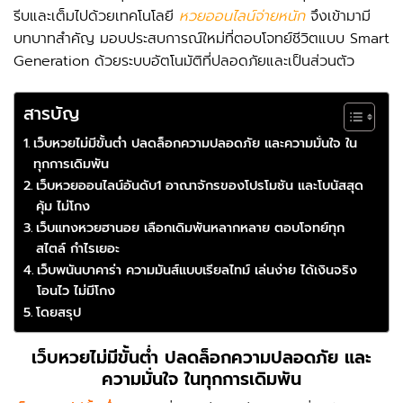
รีบและเต็มไปด้วยเทคโนโลยี
หวยออนไลน์จ่ายหนัก
จึงเข้ามามี
บทบาทสำคัญ มอบประสบการณ์ใหม่ที่ตอบโจทย์ชีวิตแบบ Smart
Generation ด้วยระบบอัตโนมัติที่ปลอดภัยและเป็นส่วนตัว
สารบัญ
เว็บหวยไม่มีขั้นต่ำ ปลดล็อกความปลอดภัย และความมั่นใจ ใน
ทุกการเดิมพัน
เว็บหวยออนไลน์อันดับ1 อาณาจักรของโปรโมชัน และโบนัสสุด
คุ้ม ไม่โกง
เว็บแทงหวยฮานอย เลือกเดิมพันหลากหลาย ตอบโจทย์ทุก
สไตล์ กำไรเยอะ
เว็บพนันบาคาร่า ความมันส์แบบเรียลไทม์ เล่นง่าย ได้เงินจริง
โอนไว ไม่มีโกง
โดยสรุป
เว็บหวยไม่มีขั้นต่ำ
ปลดล็อกความปลอดภัย และ
ความมั่นใจ ในทุกการเดิมพัน